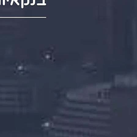
בנקאיו