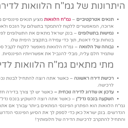
היתרונות של גמ"ח הלוואות לדירה
תנאים אטרקטיביים
–
גמ"ח הלוואות
מציע תנאים פיננסיים 
ארוכה, המאפשרים ללקוח להתמקד בתשלום על הנכס ולאפשר ל
גמישות בתשלומים
– בנק ישראל מתאים את התשלומים לפי ה
בנוחות ובלי דאגות, תוך כדי עמידה בתקציב הימית שלו.
גבוהה של הלוואה
– גמ"ח הלוואות מאפשר ללקוח לקבל סכו
שתמיד חלם עליה, מבלי להגביל את אפשרויותיו הפיננסיות.
מתי מתאים גמ"ח הלוואות לדי
רכישת דירה ראשונה
– כאשר אתה רוצה להתחיל לבנות נכס 
לרכישה.
עדכון או שדרוג לדירה נוכחית –
כאשר יש לך צורך בדירה חדש
השקעה בנכס נדל"ן
– כאשר אתה רוצה להשקיע בנכס נדל"ן 
גמ"ח הלוואות הוא הפתרון הפיננסי המתאים ביותר עבורך אם אתה
הנדרשים. בנק ישראל כאן כדי לספק לך את הסיוע הפיננסי הנדרש 
והתחיל להתקרב לרכישת הדירה של חלומותיך!