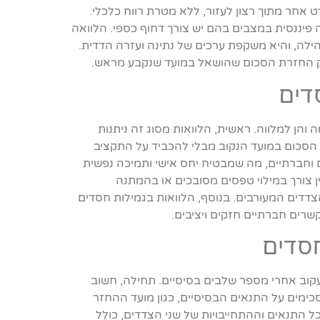
 אחר מתוך רצון לעזור, ללא מטרת רווח כלכלי.
פיננסית במצבים בהם יש צורך דחוף כספי. הלוואה
הילה, והיא משקפת ערכים של נתינה ועזרה הדדית.
רק החזרת הסכום שהושאל במועד שנקבע מראש.
דים
והן למלווה. ראשית, הלוואות מסוג זה ניתנות
 הסכום במועד הנקוב מבלי להכביד על התקציב
ם וחברתיים, מה שמבטיח יחס אישי ותמיכה נפשית
ן צורך במילוי טפסים מסובכים או בהמתנה
צדדים המעורבים. בנוסף, הלוואות בגמילות חסדים
רים חברתיים חזקים ויציבים.
חסדים
עקוב אחרי מספר שלבים בסיסיים. תחילה, חשוב
כימים על התנאים הבסיסיים, כגון מועד ההחזר
 התנאים וההתחייבויות של שני הצדדים, כולל