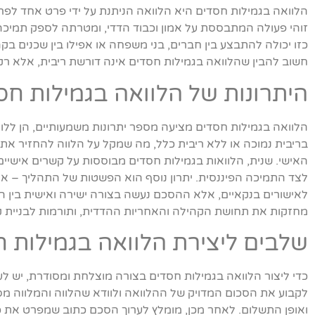
הלוואה בגמילות חסדים היא הלוואה הניתנת על ידי פרט אחד לפרט
זוהי פעולה המתבססת על אמון וכבוד הדדי, ומטרתה לספק תמיכה 
כזו יכולה להתבצע בין חברים, בני משפחה או אפילו בין שכנים בק
חשוב להבין שהלוואה בגמילות חסדים אינה דורשת ריבית, אלא 
היתרונות של הלוואה בגמילות חס
הלוואה בגמילות חסדים מציעה מספר יתרונות משמעותיים, הן ללווה 
בריבית נמוכה או ללא ריבית כלל, מה שמקל על הלווה להחזיר את
האישי. שנית, הלוואות בגמילות חסדים מבוססות על קשרים אישיי
לצד התמיכה הפיננסית. יתרון נוסף הוא הפשטות של התהליך – אי
לאישורים בנקאיים, אלא ההסכם נעשה בצורה ישירה ואישית בין ה
מחזקות את תחושת הקהילה והאחריות ההדדית, ותורמות לבניית קש
שלבים ליצירת הלוואה בגמילות 
כדי ליצור הלוואה בגמילות חסדים בצורה מוצלחת ומסודרת, יש ל
לקבוע את הסכום המדויק של ההלוואה ולוודא שהלווה והמלווה מס
ואופן התשלום. לאחר מכן, מומלץ לערוך הסכם כתוב שמפרט את כל