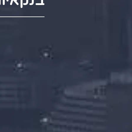
בנקאיו