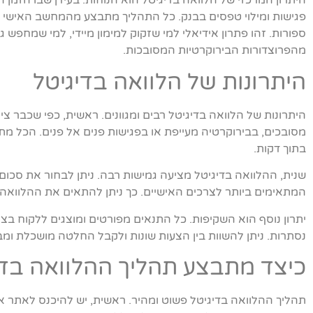
היתרון המרכזי של הלוואה בדיגיטל הוא הנוחות. בעידן שבו הזמן ה
פגישות ומילוי טפסים בבנק. כל התהליך מתבצע מהמחשב האישי או מ
ספורות. זהו פתרון אידיאלי למי שזקוק למימון מיידי, למי שמחפש 
מהפרוצדורות הבירוקרטיות המסובכות.
היתרונות של הלוואה בדיגיטל
היתרונות של הלוואה בדיגיטל רבים ומגוונים. ראשית, כפי שכבר צי
מסובכים, בבירוקרטיה מעייפת או בפגישות פנים אל פנים. הכל מתב
בתוך דקות.
שנית, ההלוואה בדיגיטל מציעה גמישות רבה. ניתן לבחור את סכו
המתאימים ביותר לצרכים האישיים. כך ניתן להתאים את ההלוואה ב
יתרון נוסף הוא השקיפות. כל התנאים מפורטים ומוצגים ללקוח בצו
נסתרות. ניתן להשוות בין הצעות שונות ולקבל החלטה מושכלת ומ
כיצד מתבצע תהליך ההלוואה בדי
תהליך ההלוואה בדיגיטל פשוט ומהיר. ראשית, יש להיכנס לאתר או