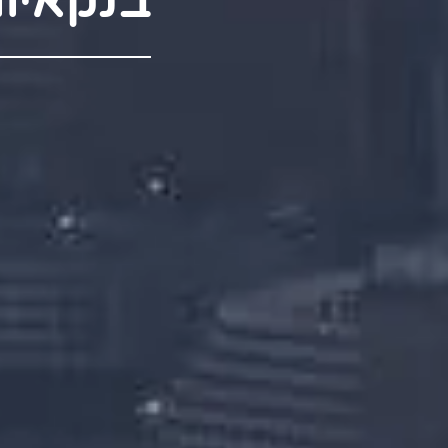
בנקאיו