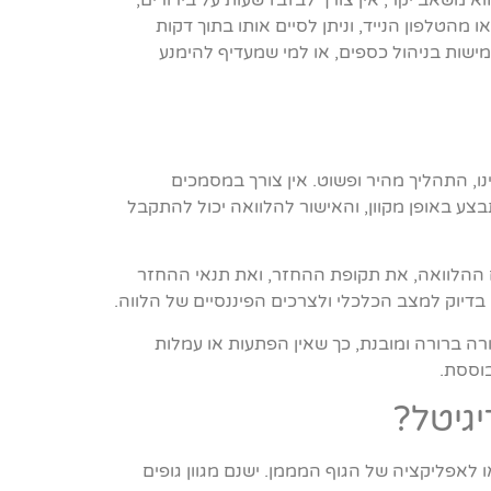
וא משאב יקר, אין צורך לבזבז שעות על בירורים,
הטלפון הנייד, וניתן לסיים אותו בתוך דקות
גמישות בניהול כספים, או למי שמעדיף להימנע
ינו, התהליך מהיר ופשוט. אין צורך במסמכים
צע באופן מקוון, והאישור להלוואה יכול להתקבל
ם ההלוואה, את תקופת ההחזר, ואת תנאי ההחזר
דיוק למצב הכלכלי ולצרכים הפיננסיים של הלווה.
רה ברורה ומובנת, כך שאין הפתעות או עמלות
בוססת.
גיטל?
 לאפליקציה של הגוף המממן. ישנם מגוון גופים