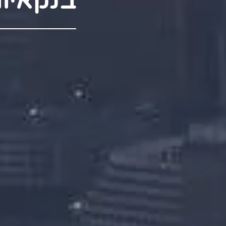
בנקאיו