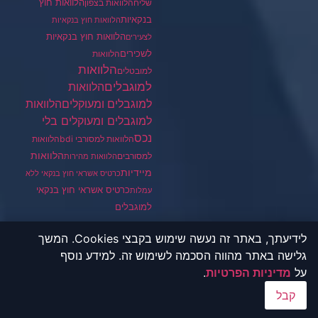
הלוואות חוץ
שליח
הלוואות בצפון
בנקאיות
הלוואות חוץ בנקאיות
הלוואות חוץ בנקאיות
לצעירים
לשכירים
הלוואות
הלוואות
למובטלים
למוגבלים
הלוואות
הלוואות
למוגבלים ומעוקלים
למוגבלים ומעוקלים בלי
נכס
הלוואות למסורבי bdi
הלוואות
הלוואות
למסורבים
הלוואות מהירות
מיידיות
כרטיס אשראי חוץ בנקאי ללא
כרטיס אשראי חוץ בנקאי
עמלות
למוגבלים
לידיעתך, באתר זה נעשה שימוש בקבצי Cookies. המשך
גלישה באתר מהווה הסכמה לשימוש זה. למידע נוסף
הלוואה 600 אלף שקל
על
מדיניות הפרטיות
.
פתיחת חשבון בנק לבעלי אזרחות
כפולה
קבל
הלוואה חוץ בנקאית בהוראת קבע
מפרטי