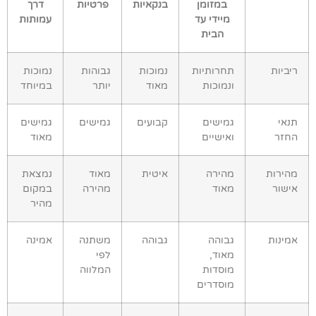
במזומן
בנקאיות
פרטיות
דרך
מיידי עד
עמותות
הבית
ריביות
תחרותיות
נמוכות
גבוהות
נמוכות
ונמוכות
מאוד
יותר
במיוחד
תנאי
גמישים
קבועים
גמישים
גמישים
החזר
ואישיים
מאוד
מהירות
מהירה
איטית
מאוד
נמצאת
אישור
מאוד
מהירה
במקום
מהיר
אמינות
גבוהה
גבוהה
משתנה
אמינה
מאוד,
לפי
מוסדות
המלווה
מוסדרים