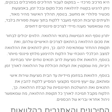
היא מרכיב מרכזי – במקום לעבור תהליכים מסורבלים בבנקים,
ניתן להגיש בקשה להלוואה מכל מקום ובכל זמן, באמצעות
מכשיר סלולרי או מחשב. בנוסף, תהליך האישור מהיר מאוד,
ולעיתים קרובות הכסף מועבר ללקוח בתוך שעות ספורות בלבד,
מה שמאפשר מענה מיידי לצרכים פיננסיים דחופים.
יתרון נוסף הוא הגמישות בתנאי ההלוואה. הלווים יכולים לבחור
את סכום ההלוואה בהתאם לצרכים האישיים שלהם, ואת
תקופת ההחזר שמתאימה להם. כך, ניתן להתאים את ההלוואה
למצב הכלכלי הנוכחי של הלקוח ולהימנע מלחץ פיננסי מיותר.
בנוסף, הלוואות אלו מציעות לרוב תנאים נוחים יותר מבחינת
ריביות, מה שמקטין את העלות הכוללת של ההלוואה לאורך זמן.
בנוסף, הלוואות במזומן מיידיות עד הבית מציעות שירות אישי
ומותאם, עם ייעוץ פיננסי מקצועי המסייע ללקוח להבין את
התנאים ואת ההשלכות הפיננסיות של קבלת ההלוואה. כך,
הלקוח מקבל תמיכה לאורך כל תקופת ההלוואה, מה שמאפשר
ניהול אחראי ובריא של הכספים.
הסיכונים והאתגרים בהלוואות