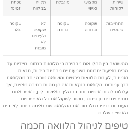
שירות
מקצועי
מוגבלת
תלויה
נוכחת
לקוחות
ואישי
במלווה
וזמינה
התחייבות
שקופה
שקופה
לא
שקופה
פיננסית
וברורה
וברורה
שקופה
מאוד
ולעיתים
לא
מובנת
ההשוואה בין ההלוואות מבהירה כי הלוואות במזומן מיידיות עד
הבית מציעות יתרונות משמעותיים מבחינת ריביות, תנאים
ואמינות, לעומת הלוואות פרטיות והשוואה טובה יותר מהלוואות
דרך עמותות. הלוואות בנקאיות אף הן מהוות בחירה מצוינת, אך
עלולות להיות איטיות יותר בתהליך האישור. לכן, כאשר אתם
מחפשים פתרון פיננסי, חשוב לשקול את כל האפשרויות
העומדות בפניכם ולבחור את ההלוואה שמתאימה ביותר לצרכים
האישיים שלכם.
טיפים לניהול הלוואה חכמה