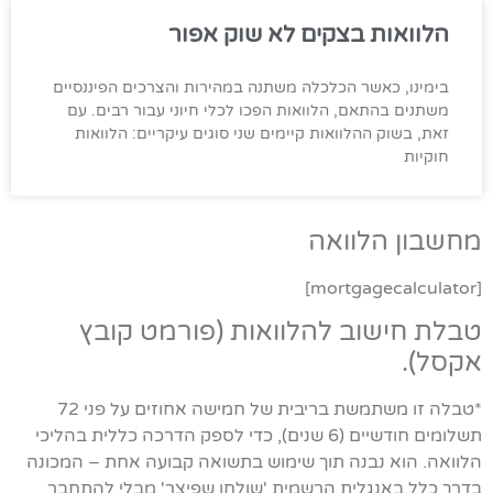
הלוואות בצקים לא שוק אפור
בימינו, כאשר הכלכלה משתנה במהירות והצרכים הפיננסיים
משתנים בהתאם, הלוואות הפכו לכלי חיוני עבור רבים. עם
זאת, בשוק ההלוואות קיימים שני סוגים עיקריים: הלוואות
חוקיות
מחשבון הלוואה
[mortgagecalculator]
טבלת חישוב להלוואות (פורמט קובץ
אקסל).
*טבלה זו משתמשת בריבית של חמישה אחוזים על פני 72
תשלומים חודשיים (6 שנים), כדי לספק הדרכה כללית בהליכי
הלוואה. הוא נבנה תוך שימוש בתשואה קבועה אחת – המכונה
בדרך כלל באנגלית הרשמית 'שולחן שפיצר' מבלי להתחבר