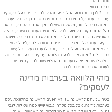
נוספים או
בפיתוח מוצר
חדש? לכן ברור מדוע הכל מגיע מהכלכלה. מרבית בעלי העסקים
עובדים בעסק על בסיס תזרים מזומנים מסוים. כך שבכל פעם
שאתה רוצה לשנות, נשאלת השאלה: איך אתה באמת עושה את
זה? אנחנו זקוקים לסיוע כלכלי. לא תמיד העסקת משקיעים היא
האופציה הטובה ביותר. כלומר, אנחנו לא תמיד רוצים שמישהו
ישקיע בעסק שלך ואז ידרוש ריבית בתמורה. לכן עלינו למצוא
מוצא אחר. זה נשמע לכם מוכר, ומה לדעתכם עליכם לעשות
בקשר לזה? אתה צריך לדעת. הלוואה עסקית זו בערבות מדינה
יכולה להיות אופציה מעניינת. בהחלט שווה לבדוק קצת יותר
לעומק אם זה תקף גם לכם.
מהי הלוואה בערבות מדינה
לעסקים?
בטח שמעתם לראשונה שזו לא הפעם הראשונה בהלוואת עסק
בערבות מדינה. אבל בכל מקרה, טבעי שיש כמה שאלות לגבי
זה. בישראל יש קרן הלוואות ממלכתית עבור אנשים שאינם