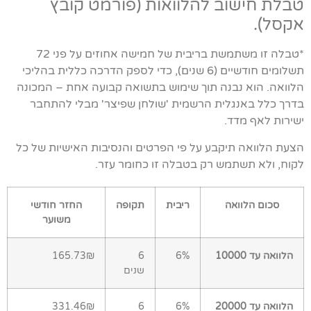
טבלת חישוב להלוואות (פורמט קובץ
אקסל).
*טבלה זו משתמשת בריבית של חמישה אחוזים על פני 72
תשלומים חודשיים (6 שנים), כדי לספק הדרכה כללית בהליכי
הלוואה. הוא נבנה תוך שימוש בתשואה קבועה אחת – המכונה
בדרך כלל באנגלית הרשמית 'שולחן שפיצר' מבלי להתחבר
ישירות לאף מדד.
הצעת הלוואה תיקבע על פי הפרטים והנסיבות האישיות של כל
לקוח, ולא תשתמש רק בטבלה זו כחומר עזר.
סכום הלוואה
ריבית
תקופה
החזר חודשי
משוער
הלוואה עד 10000
6%
6
165.73₪
שנים
הלוואה עד 20000
6%
6
331.46₪