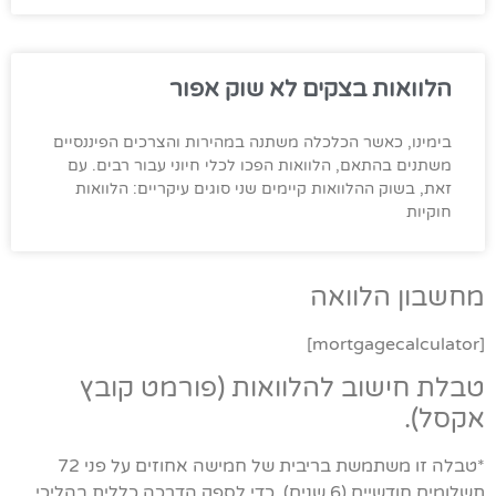
הלוואות בצקים לא שוק אפור
בימינו, כאשר הכלכלה משתנה במהירות והצרכים הפיננסיים
משתנים בהתאם, הלוואות הפכו לכלי חיוני עבור רבים. עם
זאת, בשוק ההלוואות קיימים שני סוגים עיקריים: הלוואות
חוקיות
מחשבון הלוואה
[mortgagecalculator]
טבלת חישוב להלוואות (פורמט קובץ
אקסל).
*טבלה זו משתמשת בריבית של חמישה אחוזים על פני 72
תשלומים חודשיים (6 שנים), כדי לספק הדרכה כללית בהליכי