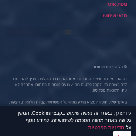
מפת אתר
תנאי שימוש
© כל הזכויות שמורות.
זה אתר אינפורמטיבי. התכנים באתר הם בגדר המלצה וצריך להתייחס
לזה בצורה כזו. לקבל פרטים התייעצו עם מומחים בתחום. אתר זה לא
נותן הלוואות מכל סוג.
באתר שלנו תוכלו למצוא מידע מקיף על אפשרויות קבלת הלוואות, הצעות
ליסינג וטרייד אין מהבנקים וחברות פרטיות המתמחות במימון רכבים.
לידיעתך, באתר זה נעשה שימוש בקבצי Cookies. המשך
המידע באתר נועד לאפשר לכם להשוות בין הצעות שונות ולקבל אותן
גלישה באתר מהווה הסכמה לשימוש זה. למידע נוסף
באמצעות פנייה ישירה לבנקים וחברות המימון. אתר "UFU" אינו מקיים
קשר עסקי עם הבנקים או החברות השונות, והמידע נמסר כשירות
על
מדיניות הפרטיות
.
לגולשים בלבד. חשוב לציין כי אי עמידה בתנאי ההלוואה או בהחזר