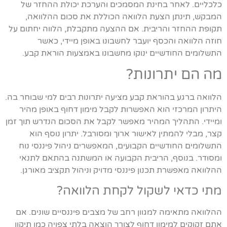
כלכליים. לאחר בחינת המסמכים והערכת יכולת ההחזר של
המבקש, תינתן הצעת הלוואה הכוללת את סכום ההלוואה,
תקופת ההחזר והריבית. אם ההצעה מתקבלת, הלווה יחתום על
חוזה הלוואה והכסף יועבר לחשבונו באופן מיידי, כאשר
התשלומים החודשיים ינוקו מחשבונו באמצעות הוראת קבע.
מה הם יתרונות?
הלוואה ברגע בהוראת קבע מציעה יתרונות רבים למי שבוחר בה.
היתרון המרכזי הוא האפשרות לקבל מימון דחוף באופן מהיר
ומיידי. התהליך המהיר מאפשר לקבל את הסכום הנדרש תוך זמן
קצר, מבלי להמתין לאישור ארוך ומסורבל. יתרון נוסף הוא
התשלומים החודשיים הקבועים, המאפשרים ניהול פיננסי נוח
ומסודר. בנוסף, הריבית הקבועה או המשתנה בהתאם לתנאי
ההלוואה מאפשרת תכנון פיננסי מדויק וניהול תקציב מאורגן.
מתי כדאי לשקול לקחת הלוואה?
ההלוואה מתאימה למגוון רחב של מצבים פיננסיים שונים. אם
אתם זקוקים למימון דחוף לצורך הוצאה בלתי צפויה כמו תיקון