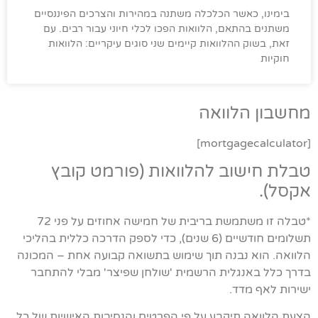
בימינו, כאשר הכלכלה משתנה במהירות והצרכים הפיננסיים
משתנים בהתאם, הלוואות הפכו לכלי חיוני עבור רבים. עם
זאת, בשוק ההלוואות קיימים שני סוגים עיקריים: הלוואות
חוקיות
מחשבון הלוואה
[mortgagecalculator]
טבלת חישוב להלוואות (פורמט קובץ
אקסל).
*טבלה זו משתמשת בריבית של חמישה אחוזים על פני 72
תשלומים חודשיים (6 שנים), כדי לספק הדרכה כללית בהליכי
הלוואה. הוא נבנה תוך שימוש בתשואה קבועה אחת – המכונה
בדרך כלל באנגלית הרשמית 'שולחן שפיצר' מבלי להתחבר
ישירות לאף מדד.
הצעת הלוואה תיקבע על פי הפרטים והנסיבות האישיות של כל