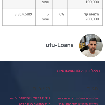
100,000
שנים
הלוואה עד
6%
6
3,314.58₪
200,000
שנים
ufu-Loans
דניאל ורון יועצת משכנתאות
תגיות
קטגוריות
גמ"ח הלוואות
הלוואה
הלוואה
גמ"ח הלוואות
גמ"ח כסף דחוף
הלוואה
בצ'קים
הלוואה בצ'קים ללא
בלי שאלות
הלוואה בנתניה
הלוואה חוץ