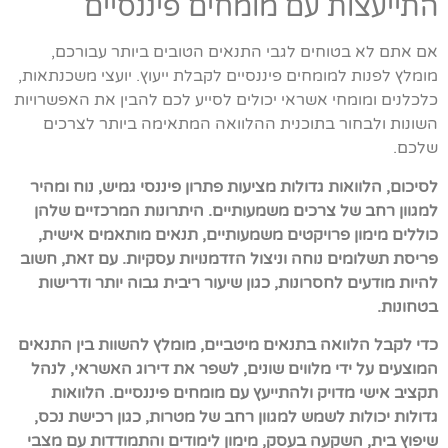
התייעצות עם מומחים פיננסיים
אם אתם לא בטוחים לגבי התנאים הטובים ביותר עבורכם,
מומלץ לפנות למומחים פיננסיים לקבלת ייעוץ. יועצי משכנתאות,
כלכלנים ומומחי אשראי יכולים לסייע לכם להבין את האפשרויות
השונות ולבחור בתוכנית ההלוואה המתאימה ביותר לצרכים
שלכם.
לסיכום, הלוואות גדולות מציעות פתרון פיננסי גמיש, נוח ומהיר
למגוון רחב של צרכים משמעותיים. היתרונות המרכזיים שלהן
כוללים מימון פרויקטים משמעותיים, תנאים מותאמים אישית,
פריסת תשלומים נוחה וניצול הזדמנויות עסקיות. עם זאת, חשוב
להיות מודעים לחסרונות, כגון שיעור ריבית גבוה יותר ודרישות
בטחונות.
כדי לקבל הלוואה בתנאים מיטביים, מומלץ להשוות בין התנאים
המוצעים על ידי מלווים שונים, לשפר את דירוג האשראי, לנהל
תקציב אישי מדויק ולהתייעץ עם מומחים פיננסיים. הלוואות
גדולות יכולות לשמש למגוון רחב של מטרות, כגון רכישת נכס,
שיפוץ בית, השקעה בעסק, מימון לימודים והתמודדות עם מצבי