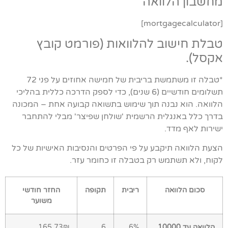
מחשבון הלוואה
[mortgagecalculator]
טבלת חישוב להלוואות (פורמט קובץ
אקסל).
*טבלה זו משתמשת בריבית של חמישה אחוזים על פני 72
תשלומים חודשיים (6 שנים), כדי לספק הדרכה כללית בהליכי
הלוואה. הוא נבנה תוך שימוש בתשואה קבועה אחת – המכונה
בדרך כלל באנגלית הרשמית 'שולחן שפיצר' מבלי להתחבר
ישירות לאף מדד.
הצעת הלוואה תיקבע על פי הפרטים והנסיבות האישיות של כל
לקוח, ולא תשתמש רק בטבלה זו כחומר עזר.
סכום הלוואה
ריבית
תקופה
החזר חודשי
משוער
הלוואה עד 10000
6%
6
165.73₪