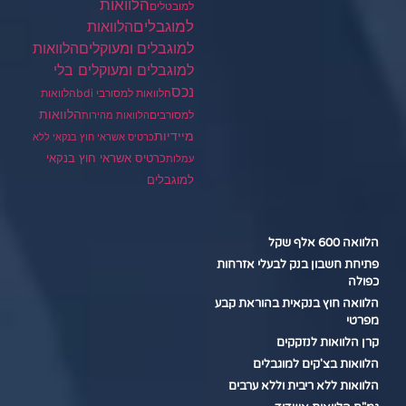
הלוואות
למובטלים
למוגבלים
הלוואות
הלוואות
למוגבלים ומעוקלים
למוגבלים ומעוקלים בלי
נכס
הלוואות למסורבי bdi
הלוואות
הלוואות
למסורבים
הלוואות מהירות
מיידיות
כרטיס אשראי חוץ בנקאי ללא
כרטיס אשראי חוץ בנקאי
עמלות
למוגבלים
הלוואה 600 אלף שקל
פתיחת חשבון בנק לבעלי אזרחות
כפולה
הלוואה חוץ בנקאית בהוראת קבע
מפרטי
קרן הלוואות לנזקקים
הלוואות בצ'קים למוגבלים
הלוואות ללא ריבית וללא ערבים