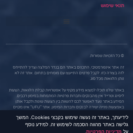
תנאי שימוש
© כל הזכויות שמורות.
זה אתר אינפורמטיבי. התכנים באתר הם בגדר המלצה וצריך להתייחס
לזה בצורה כזו. לקבל פרטים התייעצו עם מומחים בתחום. אתר זה לא
נותן הלוואות מכל סוג.
באתר שלנו תוכלו למצוא מידע מקיף על אפשרויות קבלת הלוואות, הצעות
ליסינג וטרייד אין מהבנקים וחברות פרטיות המתמחות במימון רכבים.
המידע באתר נועד לאפשר לכם להשוות בין הצעות שונות ולקבל אותן
באמצעות פנייה ישירה לבנקים וחברות המימון. אתר "UFU" אינו מקיים
קשר עסקי עם הבנקים או החברות השונות, והמידע נמסר כשירות
לידיעתך, באתר זה נעשה שימוש בקבצי Cookies. המשך
לגולשים בלבד. חשוב לציין כי אי עמידה בתנאי ההלוואה או בהחזר
גלישה באתר מהווה הסכמה לשימוש זה. למידע נוסף
האשראי עלול לגרור חיוב בריבית פיגורים והליכי הוצאה לפועל.
על
מדיניות הפרטיות
.