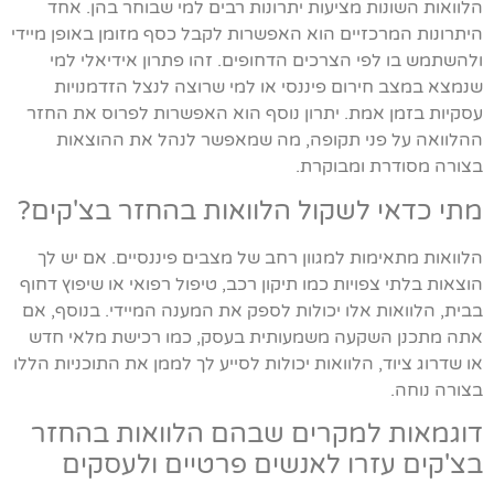
הלוואות השונות מציעות יתרונות רבים למי שבוחר בהן. אחד
היתרונות המרכזיים הוא האפשרות לקבל כסף מזומן באופן מיידי
ולהשתמש בו לפי הצרכים הדחופים. זהו פתרון אידיאלי למי
שנמצא במצב חירום פיננסי או למי שרוצה לנצל הזדמנויות
עסקיות בזמן אמת. יתרון נוסף הוא האפשרות לפרוס את החזר
ההלוואה על פני תקופה, מה שמאפשר לנהל את ההוצאות
בצורה מסודרת ומבוקרת.
מתי כדאי לשקול הלוואות בהחזר בצ'קים?
הלוואות מתאימות למגוון רחב של מצבים פיננסיים. אם יש לך
הוצאות בלתי צפויות כמו תיקון רכב, טיפול רפואי או שיפוץ דחוף
בבית, הלוואות אלו יכולות לספק את המענה המיידי. בנוסף, אם
אתה מתכנן השקעה משמעותית בעסק, כמו רכישת מלאי חדש
או שדרוג ציוד, הלוואות יכולות לסייע לך לממן את התוכניות הללו
בצורה נוחה.
דוגמאות למקרים שבהם הלוואות בהחזר
בצ'קים עזרו לאנשים פרטיים ולעסקים