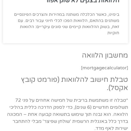
הלוואות בצקים לא שוק אפור
בימינו, כאשר הכלכלה משתנה במהירות והצרכים הפיננסיים
משתנים בהתאם, הלוואות הפכו לכלי חיוני עבור רבים. עם
זאת, בשוק ההלוואות קיימים שני סוגים עיקריים: הלוואות
חוקיות
מחשבון הלוואה
[mortgagecalculator]
טבלת חישוב להלוואות (פורמט קובץ
אקסל).
*טבלה זו משתמשת בריבית של חמישה אחוזים על פני 72
תשלומים חודשיים (6 שנים), כדי לספק הדרכה כללית בהליכי
הלוואה. הוא נבנה תוך שימוש בתשואה קבועה אחת – המכונה
בדרך כלל באנגלית הרשמית 'שולחן שפיצר' מבלי להתחבר
ישירות לאף מדד.