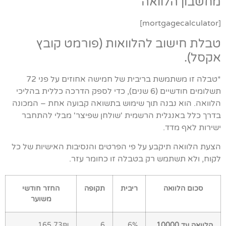
מחשבון הלוואה
[mortgagecalculator]
טבלת חישוב להלוואות (פורמט קובץ
אקסל).
*טבלה זו משתמשת בריבית של חמישה אחוזים על פני 72
תשלומים חודשיים (6 שנים), כדי לספק הדרכה כללית בהליכי
הלוואה. הוא נבנה תוך שימוש בתשואה קבועה אחת – המכונה
בדרך כלל באנגלית הרשמית 'שולחן שפיצר' מבלי להתחבר
ישירות לאף מדד.
הצעת הלוואה תיקבע על פי הפרטים והנסיבות האישיות של כל
לקוח, ולא תשתמש רק בטבלה זו כחומר עזר.
סכום הלוואה
ריבית
תקופה
החזר חודשי
משוער
הלוואה עד 10000
6%
6
165.73₪