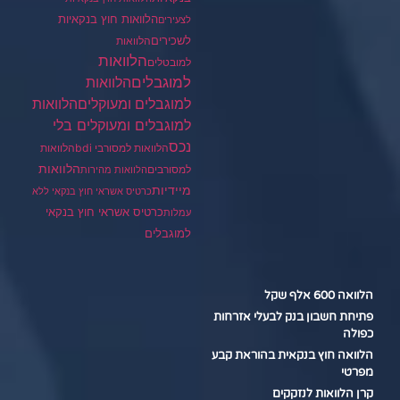
הלוואות חוץ בנקאיות
לצעירים
לשכירים
הלוואות
הלוואות
למובטלים
למוגבלים
הלוואות
הלוואות
למוגבלים ומעוקלים
למוגבלים ומעוקלים בלי
נכס
הלוואות למסורבי bdi
הלוואות
הלוואות
למסורבים
הלוואות מהירות
מיידיות
כרטיס אשראי חוץ בנקאי ללא
כרטיס אשראי חוץ בנקאי
עמלות
למוגבלים
הלוואה 600 אלף שקל
פתיחת חשבון בנק לבעלי אזרחות
כפולה
הלוואה חוץ בנקאית בהוראת קבע
מפרטי
קרן הלוואות לנזקקים