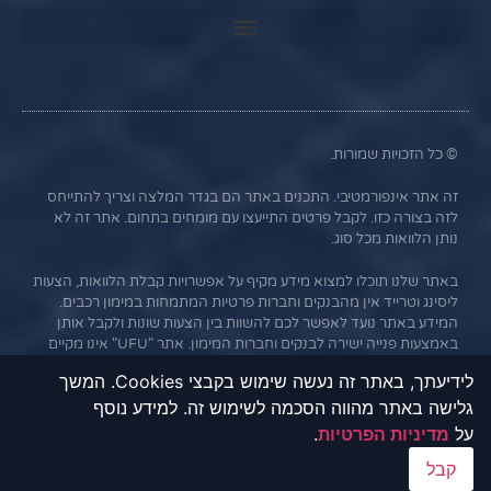
© כל הזכויות שמורות.
זה אתר אינפורמטיבי. התכנים באתר הם בגדר המלצה וצריך להתייחס
לזה בצורה כזו. לקבל פרטים התייעצו עם מומחים בתחום. אתר זה לא
נותן הלוואות מכל סוג.
באתר שלנו תוכלו למצוא מידע מקיף על אפשרויות קבלת הלוואות, הצעות
ליסינג וטרייד אין מהבנקים וחברות פרטיות המתמחות במימון רכבים.
המידע באתר נועד לאפשר לכם להשוות בין הצעות שונות ולקבל אותן
באמצעות פנייה ישירה לבנקים וחברות המימון. אתר "UFU" אינו מקיים
קשר עסקי עם הבנקים או החברות השונות, והמידע נמסר כשירות
לידיעתך, באתר זה נעשה שימוש בקבצי Cookies. המשך
לגולשים בלבד. חשוב לציין כי אי עמידה בתנאי ההלוואה או בהחזר
גלישה באתר מהווה הסכמה לשימוש זה. למידע נוסף
האשראי עלול לגרור חיוב בריבית פיגורים והליכי הוצאה לפועל.
על
מדיניות הפרטיות
.
קבל
תנאי שימוש תקנון אתר - UFU הלוואות