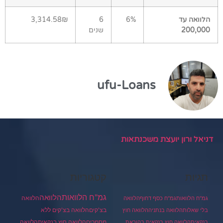
הלוואה עד
6%
6
3,314.58₪
200,000
שנים
ufu-Loans
דניאל ורון יועצת משכנתאות
תגיות
קטגוריות
גמ"ח הלוואות
הלוואה
הלוואה
גמ"ח הלוואות
גמ"ח כסף דחוף
הלוואה
בצ'קים
הלוואה בצ'קים ללא
בלי שאלות
הלוואה בנתניה
הלוואה חוץ
מסמכים
הלוואה
הלוואה חוץ בנקאית
בנקאית
הלוואה חוץ בנקאית בהוראת