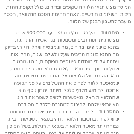
המוסד מציע תנאי הלוואה שקופים וברורים, כולל תקופת החזר,
ריבית ותשלומים חודשיים. לאחר חתימת הסכם ההלוואה, הכסף
מועבר לחשבון הבנק של הלווה.
היתרונות –
הלוואות חוץ בנקאיות עד 500,000 ש"ח
מציעות יתרונות רבים ומשמעותיים. ראשית, הן ניתנות
בתנאים שקופים וברורים, מה שמבטיח שהלווה יודע בדיוק
מה התנאים ומה הריבית שעליו לשלם. שנית, ההלוואות
ניתנות על ידי מוסדות פיננסיים מפוקחים, מה שמבטיח
שהלווה מוגן מפני תנאים לא הוגנים או מסוכנים. בנוסף,
תנאי ההחזר של הלוואות אלו הם נוחים וגמישים, מה
שמאפשר ללווה לפרוס את התשלומים על פני תקופה
ארוכה ולהימנע מלחץ כלכלי מיותר. יתרון נוסף הוא
שההלוואות האלו מאפשרות ללווים לשפר את דירוג
האשראי שלהם ולהיכנס למסגרת כלכלית מסודרת.
החסרונות
– למרות היתרונות הרבים, ישנם גם חסרונות
שיש לקחת בחשבון. הלוואות חוץ בנקאיות נושאות ריבית
גבוהה יותר מאשר הלוואות בנקאיות רגילות, בשל הסיכון
הגבוה יותר שהמלווה לוקח על עצמו. בנוסף, תנאי ההחזר