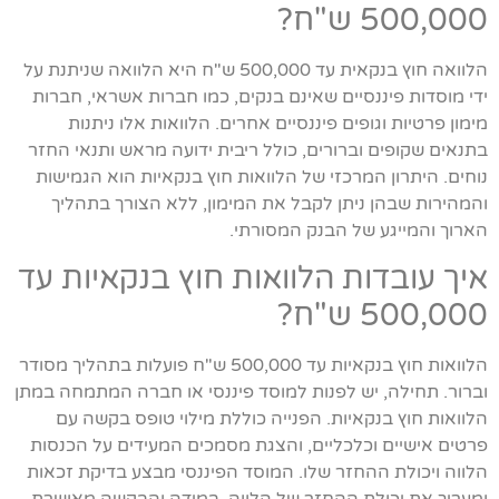
500,000 ש"ח?
הלוואה חוץ בנקאית עד 500,000 ש"ח היא הלוואה שניתנת על
ידי מוסדות פיננסיים שאינם בנקים, כמו חברות אשראי, חברות
מימון פרטיות וגופים פיננסיים אחרים. הלוואות אלו ניתנות
בתנאים שקופים וברורים, כולל ריבית ידועה מראש ותנאי החזר
נוחים. היתרון המרכזי של הלוואות חוץ בנקאיות הוא הגמישות
והמהירות שבהן ניתן לקבל את המימון, ללא הצורך בתהליך
הארוך והמייגע של הבנק המסורתי.
איך עובדות הלוואות חוץ בנקאיות עד
500,000 ש"ח?
הלוואות חוץ בנקאיות עד 500,000 ש"ח פועלות בתהליך מסודר
וברור. תחילה, יש לפנות למוסד פיננסי או חברה המתמחה במתן
הלוואות חוץ בנקאיות. הפנייה כוללת מילוי טופס בקשה עם
פרטים אישיים וכלכליים, והצגת מסמכים המעידים על הכנסות
הלווה ויכולת ההחזר שלו. המוסד הפיננסי מבצע בדיקת זכאות
ומעריך את יכולת ההחזר של הלווה. במידה והבקשה מאושרת,