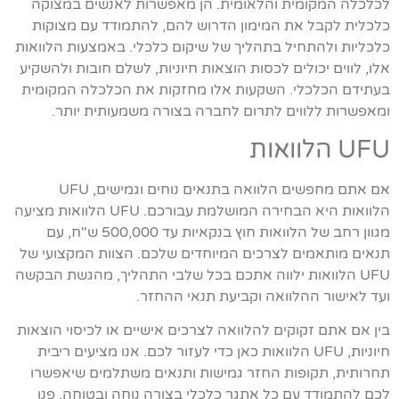
לכלכלה המקומית והלאומית. הן מאפשרות לאנשים במצוקה
כלכלית לקבל את המימון הדרוש להם, להתמודד עם מצוקות
כלכליות ולהתחיל בתהליך של שיקום כלכלי. באמצעות הלוואות
אלו, לווים יכולים לכסות הוצאות חיוניות, לשלם חובות ולהשקיע
בעתידם הכלכלי. השקעות אלו מחזקות את הכלכלה המקומית
ומאפשרות ללווים לתרום לחברה בצורה משמעותית יותר.
UFU הלוואות
אם אתם מחפשים הלוואה בתנאים נוחים וגמישים, UFU
הלוואות היא הבחירה המושלמת עבורכם. UFU הלוואות מציעה
מגוון רחב של הלוואות חוץ בנקאיות עד 500,000 ש"ח, עם
תנאים מותאמים לצרכים המיוחדים שלכם. הצוות המקצועי של
UFU הלוואות ילווה אתכם בכל שלבי התהליך, מהגשת הבקשה
ועד לאישור ההלוואה וקביעת תנאי ההחזר.
בין אם אתם זקוקים להלוואה לצרכים אישיים או לכיסוי הוצאות
חיוניות, UFU הלוואות כאן כדי לעזור לכם. אנו מציעים ריבית
תחרותית, תקופות החזר גמישות ותנאים משתלמים שיאפשרו
לכם להתמודד עם כל אתגר כלכלי בצורה נוחה ובטוחה. פנו