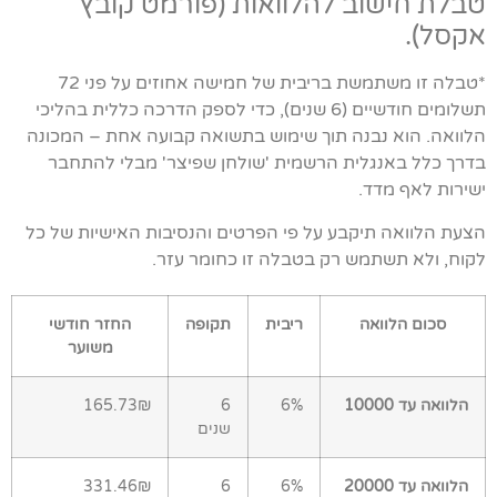
טבלת חישוב להלוואות (פורמט קובץ
אקסל).
*טבלה זו משתמשת בריבית של חמישה אחוזים על פני 72
תשלומים חודשיים (6 שנים), כדי לספק הדרכה כללית בהליכי
הלוואה. הוא נבנה תוך שימוש בתשואה קבועה אחת – המכונה
בדרך כלל באנגלית הרשמית 'שולחן שפיצר' מבלי להתחבר
ישירות לאף מדד.
הצעת הלוואה תיקבע על פי הפרטים והנסיבות האישיות של כל
לקוח, ולא תשתמש רק בטבלה זו כחומר עזר.
סכום הלוואה
ריבית
תקופה
החזר חודשי
משוער
הלוואה עד 10000
6%
6
165.73₪
שנים
הלוואה עד 20000
6%
6
331.46₪