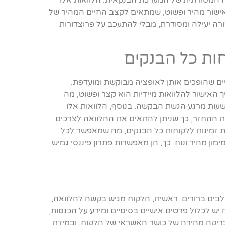
יה המסורתית של המערכת הבנקאית. הלוואות אלו
ך אישור מהיר ופשוט, שמתאים לקצב החיים המהיר של
ורה יעילה ומסודרת, מבלי להתעכב על פרוצדורות
חות כל הבנקים
יים שהופכים אותן לאופציה מבוקשת ומועדפת.
 האישור להלוואות מיידיות הוא קצר ופשוט, מה
עות מרגע הגשת הבקשה. בנוסף, הלוואות אלו
פת ההחזר, כך שניתן להתאים את ההלוואה לצרכים
יות זמינות ללקוחות כל הבנקים, מה שמאפשר לכל
ון מהיר ונוח. כך, הן מאפשרות פתרון פיננסי גמיש
לבים ברורים. ראשית, הלקוח מגיש בקשה להלוואה,
יש לכלול פרטים אישיים בסיסיים ומידע על הכנסות,
דיקה מהירה של כושר האשראי של הלקוח, ובמידת