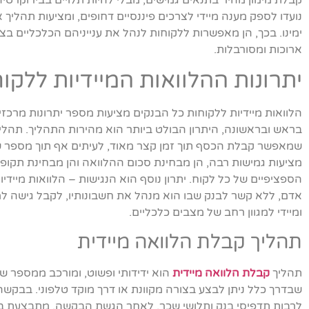
קבלת מימון מהיר בתנאים גמישים, מבלי להיות תלויים בבירוקרט
נועדו לספק מענה מיידי לצרכים פיננסיים דחופים, ומציעות תהלי
ימינו. בכך, הן מאפשרות ללקוחות לנהל את ענייניהם הכלכליים בצ
ארוכות ומסורבלות.
יתרונות ההלוואות המיידיות ללקו
הלוואות מיידיות ללקוחות כל הבנקים מציעות מספר יתרונות מרכז
בראש ובראשונה, היתרון הבולט ביותר הוא מהירות התהליך. תהליך
שמאפשר קבלת הכסף תוך זמן קצר מאוד, לעיתים אף תוך מספר ש
מציעות גמישות רבה, הן מבחינת סכום ההלוואה והן מבחינת תקו
הספציפיים של כל לקוח. יתרון נוסף הוא הנגישות – הלוואות מייד
אדם, ללא קשר לבנק שבו הוא מנהל את חשבונותיו, לקבל גישה למימ
ומיידי למגוון רחב של מצבים כלכליים.
תהליך קבלת הלוואה מיידית
תהליך
קבלת הלוואה מיידית
הוא ידידותי ופשוט, ומורכב ממספר ש
שבדרך כלל ניתן לבצע בצורה מקוונת או דרך מוקד טלפוני. בבקשה 
לרבות תדפיסי בנק ותלושי שכר. לאחר הגשת הבקשה, מתבצעת ב