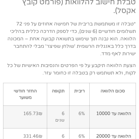
טבלת חישוב להלוואות (פורמט קובץ
אקסל).
*טבלה זו משתמשת בריבית של חמישה אחוזים על פני 72
תשלומים חודשיים (6 שנים), כדי לספק הדרכה כללית בהליכי
הלוואה. הוא נבנה תוך שימוש בתשואה קבועה אחת – המכונה
בדרך כלל באנגלית הרשמית 'שולחן שפיצר' מבלי להתחבר
ישירות לאף מדד.
הצעת הלוואה תיקבע על פי הפרטים והנסיבות האישיות של כל
לקוח, ולא תשתמש רק בטבלה זו כחומר עזר.
סכום הלוואה
ריבית
תקופה
החזר חודשי
משוער
הלוואה עד 10000
6%
6
165.73₪
שנים
הלוואה עד 20000
6%
6
331.46₪