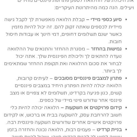
את היכולת של ההלוואה לספק פתרונות פיננסיים מהירים
ויעילים. הנה כמה מהיתרונות העיקריים:
סיוע כספי מיידי –
קבלת הלוואה מאפשרת לך לקבל גישה
מיידית לכספים שאתה זקוק להם. זה יכול להיות מזמין
כאשר ישנם תשלומים דחופים, דמי חינוך או עבודות חיסול
חובות.
גמישות בהחזר
– מסגרת ההחזר והתנאים של ההלוואה
נועדה להתאים לך וליכולת הפיננסית שלך. אתה יכול
לבחור את סכום ההלוואה ואת תקופת ההחזר שמתאימים
לך ביותר.
פתרון למצבים פיננסיים מסובכים
– לעיתים קרובות,
הלוואה יכולה להיות הפתרון היחיד במצבים פיננסיים
קשים, כגון פגיעה בקרדיט, תשלומים לא צפויים או מצב
פיננסי אחר שדורש פינוי מיידי של כספים.
קידום פרויקטים או השקעות –
הלוואה יכולה להיות כלי
חשוב להרחבת עסק, להשקעה בבית או ברכוש, או לקידום
פרויקטים אישיים אחרים שדורשים השקעה פיננסית רבה.
בניית קרדיט
– פעמים רבות, הלוואה נכונה והחזרה בזמן
עשויה לסייע לך לבנות קרדיט חיובי, שיכול להיות חשוב