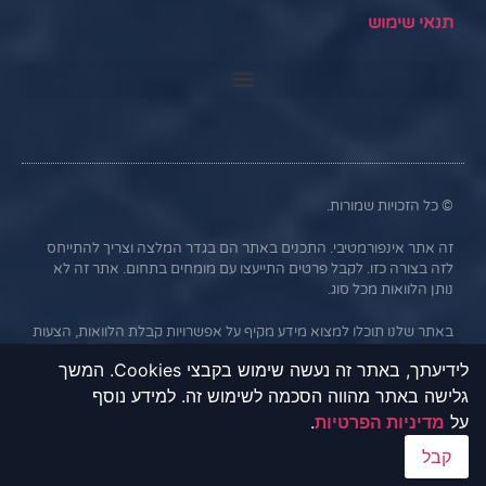
תנאי שימוש
© כל הזכויות שמורות.
זה אתר אינפורמטיבי. התכנים באתר הם בגדר המלצה וצריך להתייחס
לזה בצורה כזו. לקבל פרטים התייעצו עם מומחים בתחום. אתר זה לא
נותן הלוואות מכל סוג.
באתר שלנו תוכלו למצוא מידע מקיף על אפשרויות קבלת הלוואות, הצעות
ליסינג וטרייד אין מהבנקים וחברות פרטיות המתמחות במימון רכבים.
לידיעתך, באתר זה נעשה שימוש בקבצי Cookies. המשך
המידע באתר נועד לאפשר לכם להשוות בין הצעות שונות ולקבל אותן
באמצעות פנייה ישירה לבנקים וחברות המימון. אתר "UFU" אינו מקיים
גלישה באתר מהווה הסכמה לשימוש זה. למידע נוסף
קשר עסקי עם הבנקים או החברות השונות, והמידע נמסר כשירות
על
מדיניות הפרטיות
.
לגולשים בלבד. חשוב לציין כי אי עמידה בתנאי ההלוואה או בהחזר
קבל
האשראי עלול לגרור חיוב בריבית פיגורים והליכי הוצאה לפועל.