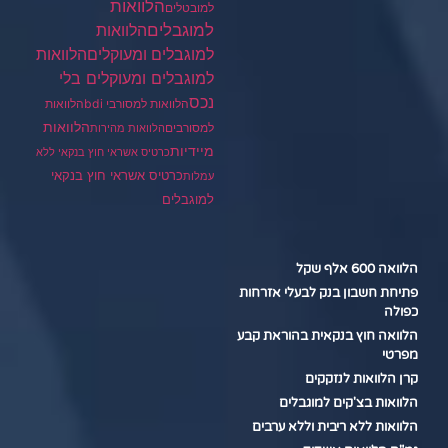
הלוואות
למובטלים
למוגבלים
הלוואות
הלוואות
למוגבלים ומעוקלים
למוגבלים ומעוקלים בלי
נכס
הלוואות למסורבי bdi
הלוואות
הלוואות
למסורבים
הלוואות מהירות
מיידיות
כרטיס אשראי חוץ בנקאי ללא
כרטיס אשראי חוץ בנקאי
עמלות
למוגבלים
הלוואה 600 אלף שקל
פתיחת חשבון בנק לבעלי אזרחות
כפולה
הלוואה חוץ בנקאית בהוראת קבע
מפרטי
קרן הלוואות לנזקקים
הלוואות בצ'קים למוגבלים
הלוואות ללא ריבית וללא ערבים