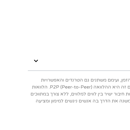
זמן, ועימם משתנים גם הטרנדים והאפשרויות
הזמינות לצרכנים. אחת ההתפתחויות החדשניות והמרתקות בתחום זה היא ההלוואה P2P (Peer-to-Peer). הלוואות
יבור ישיר בין לווים למלווים, ללא צורך במתווכים
משנה את הדרך בה אנשים ניגשים למימון ומציעה