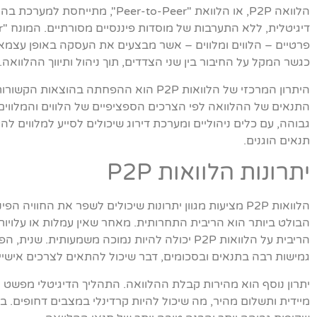
הלוואה P2P, או הלוואת "eer-to-Peer
פרטיים – הלווים ומלווים – אשר מבצעים את העסקה באופן עצמ
כגשר המקל על החיבור בין שני הצדדים, תוך ניהול ותיווך ההלוואה.
היתרון המרכזי של הלוואות P2P הוא ההפחתה
התנאים של ההלוואה לפי הצרכים הספציפיים של הלווים והמלווים
גבוהה, עם כלים ניהוליים ומערכת דירוג שיכולים לסייע למלווים ל
תנאים הוגנים.
יתרונות הלוואות P2P
הלוואות P2P מציעות מגוון יתרונות שיכולים לשפר את החווי
הבולט ביותר הוא הריבית התחרותית. מאחר שאין עמלות או עלויות 
הריבית על הלוואות P2P יכולה להיות נמוכה משמע
גמישות רבה בתנאים ובסכומים, דבר שיכול להתאים לצרכים אישיי
יתרון נוסף הוא מהירות קבלת ההלוואה. התהליך הדיגיטלי מפשט
מיידית ותשלום מהיר, מה שיכול להיות קרדינלי במצבים דחופים. בנ