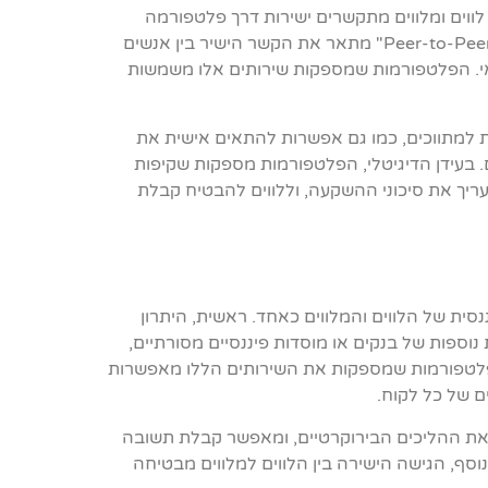
P", מתייחסת למערכת בה לווים ומלווים מתקשרים ישירות דרך פלטפורמה
דיגיטלית, ללא התערבות של מוסדות פיננסיים מסורתיים. המונח "Peer-to-Peer" מתאר את הקשר הישיר בין אנשים
אי. הפלטפורמות שמספקות שירותים אלו משמשות
 בהוצאות הקשורות למתווכים, כמו גם אפשרות להתאים אישית את
. בעידן הדיגיטלי, הפלטפורמות מספקות שקיפות
העריך את סיכוני ההשקעה, וללווים להבטיח קבלת
ה הפיננסית של הלווים והמלווים כאחד. ראשית, היתרון
נוספות של בנקים או מוסדות פיננסיים מסורתיים,
ותית. שנית, הפלטפורמות שמספקות את השירותים הללו מאפשרות
ם של כל לקוח.
 את ההליכים הבירוקרטיים, ומאפשר קבלת תשובה
וסף, הגישה הישירה בין הלווים למלווים מבטיחה