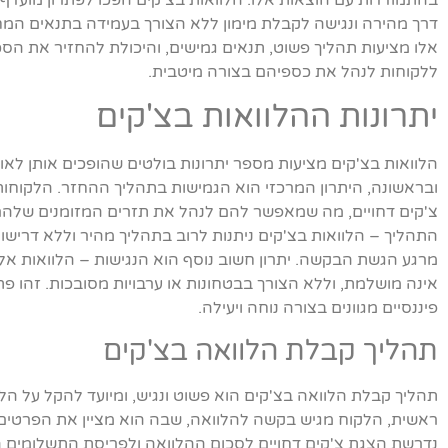
בהתמודדות עם הוצאות אלו. הלוואות בצ'קים הפכו לפתרון מועד
דרך מהירה ונגישה לקבלת מימון ללא הצורך בעמידה בתנאים המ
אלו מציעות תהליך פשוט, תנאים גמישים, והיכולת להחזיר את ה
ללקוחות לנהל את כספיהם בצורה מיטבית.
יתרונות ההלוואות בצ'קים
הלוואות בצ'קים מציעות מספר יתרונות בולטים שהופכים אותן לא
ובראשונה, היתרון המרכזי הוא הגמישות בתהליך ההחזר. הלקוחו
צ'קים דחויים, מה שמאפשר להם לנהל את תזרים המזומנים שלהם ב
התהליך – הלוואות בצ'קים ניתנות לרוב בתהליך מהיר וללא דרי
מרגע הגשת הבקשה. יתרון חשוב נוסף הוא הנגישות – הלוואות אלו
אינה מושלמת, וללא הצורך בבטחונות או ערבויות מסובכות. זהו 
פיננסיים מגוונים בצורה נוחה ויעילה.
תהליך קבלת הלוואה בצ'קים
תהליך קבלת הלוואה בצ'קים הוא פשוט ונגיש, ומיועד להקל על הלו
ראשית, הלקוח מגיש בקשה להלוואה, שבה הוא מציין את הפרטים 
נדרשת הצגת צ'קים דחויים לסכום ההלוואה ולפריסת התשלומי