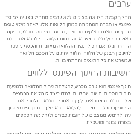
ערבים
תהליך קבלת הלוואה בצ'קים ללא ערבים מתחיל בפנייה למוסד
פיננסי או חברה המתמחה במתן הלוואות אלו. לאחר מילוי טופס
הבקשה והצגת הצ'קים הדחויים, המוסד הפיננסי מבצע בדיקה
ראשונית של מצב האשראי והכנסות הלווה כדי לוודא את יכולת
ההחזר שלו. אם הכול תקין, ההלוואה מאושרת והכסף מופקד
לחשבון הבנק של הלווה. הלווה יחתום על הסכם הלוואה
שמפרט את כל התנאים וההתחייבויות.
חשיבות החינוך הפיננסי ללווים
חינוך פיננסי הוא גורם מכריע להצלחת ניהול ההלוואה ולמניעת
חובות נוספים. חשוב שהלווים ילמדו כיצד לנהל את הכספים
שלהם בצורה אחראית, לעקוב אחרי ההוצאות ולהבין את
המשמעות של התחייבות להלוואה. באמצעות חינוך פיננסי נכון,
ניתן להימנע ממצבים של חובות כבדים ולנהל את הכספים
בצורה נבונה ומושכלת.