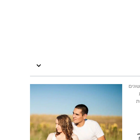
ונים
ת