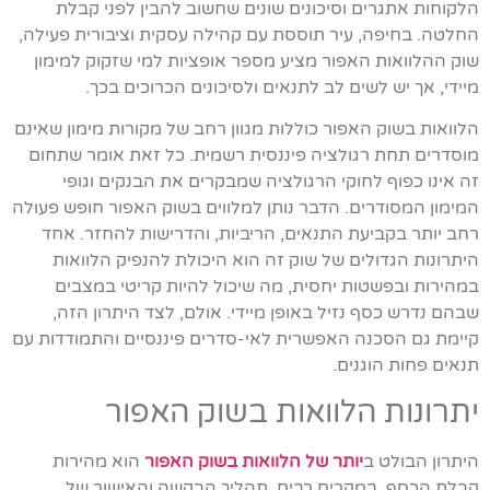
הלקוחות אתגרים וסיכונים שונים שחשוב להבין לפני קבלת
החלטה. בחיפה, עיר תוססת עם קהילה עסקית וציבורית פעילה,
שוק ההלוואות האפור מציע מספר אופציות למי שזקוק למימון
מיידי, אך יש לשים לב לתנאים ולסיכונים הכרוכים בכך.
הלוואות בשוק האפור כוללות מגוון רחב של מקורות מימון שאינם
מוסדרים תחת רגולציה פיננסית רשמית. כל זאת אומר שתחום
זה אינו כפוף לחוקי הרגולציה שמבקרים את הבנקים וגופי
המימון המסודרים. הדבר נותן למלווים בשוק האפור חופש פעולה
רחב יותר בקביעת התנאים, הריביות, והדרישות להחזר. אחד
היתרונות הגדולים של שוק זה הוא היכולת להנפיק הלוואות
במהירות ובפשטות יחסית, מה שיכול להיות קריטי במצבים
שבהם נדרש כסף נזיל באופן מיידי. אולם, לצד היתרון הזה,
קיימת גם הסכנה האפשרית לאי-סדרים פיננסיים והתמודדות עם
תנאים פחות הוגנים.
יתרונות הלוואות בשוק האפור
היתרון הבולט ב
יותר של הלוואות בשוק האפור
הוא מהירות
קבלת הכסף. במקרים רבים, תהליך הבקשה והאישור של