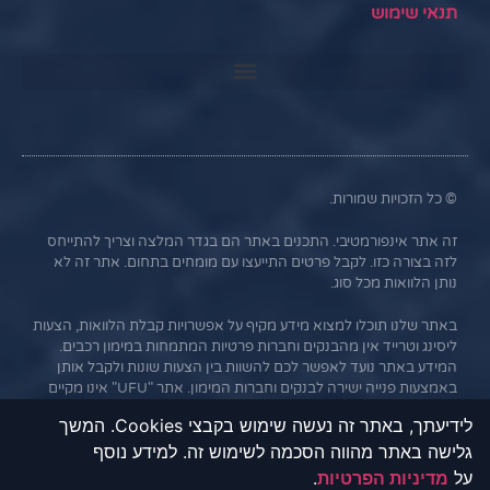
תנאי שימוש
© כל הזכויות שמורות.
זה אתר אינפורמטיבי. התכנים באתר הם בגדר המלצה וצריך להתייחס
לזה בצורה כזו. לקבל פרטים התייעצו עם מומחים בתחום. אתר זה לא
נותן הלוואות מכל סוג.
באתר שלנו תוכלו למצוא מידע מקיף על אפשרויות קבלת הלוואות, הצעות
ליסינג וטרייד אין מהבנקים וחברות פרטיות המתמחות במימון רכבים.
המידע באתר נועד לאפשר לכם להשוות בין הצעות שונות ולקבל אותן
באמצעות פנייה ישירה לבנקים וחברות המימון. אתר "UFU" אינו מקיים
קשר עסקי עם הבנקים או החברות השונות, והמידע נמסר כשירות
לידיעתך, באתר זה נעשה שימוש בקבצי Cookies. המשך
לגולשים בלבד. חשוב לציין כי אי עמידה בתנאי ההלוואה או בהחזר
גלישה באתר מהווה הסכמה לשימוש זה. למידע נוסף
האשראי עלול לגרור חיוב בריבית פיגורים והליכי הוצאה לפועל.
על
מדיניות הפרטיות
.