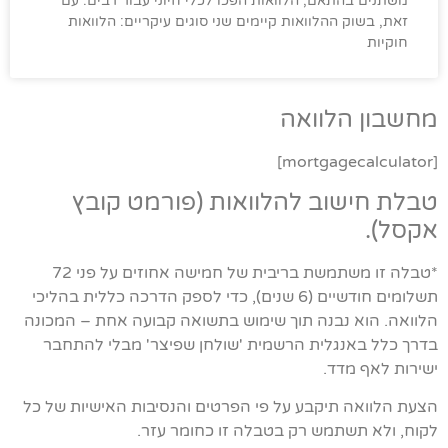
משתנים בהתאם, הלוואות הפכו לכלי חיוני עבור רבים. עם
זאת, בשוק ההלוואות קיימים שני סוגים עיקריים: הלוואות
חוקיות
מחשבון הלוואה
[mortgagecalculator]
טבלת חישוב להלוואות (פורמט קובץ
אקסל).
*טבלה זו משתמשת בריבית של חמישה אחוזים על פני 72
תשלומים חודשיים (6 שנים), כדי לספק הדרכה כללית בהליכי
הלוואה. הוא נבנה תוך שימוש בתשואה קבועה אחת – המכונה
בדרך כלל באנגלית הרשמית 'שולחן שפיצר' מבלי להתחבר
ישירות לאף מדד.
הצעת הלוואה תיקבע על פי הפרטים והנסיבות האישיות של כל
לקוח, ולא תשתמש רק בטבלה זו כחומר עזר.