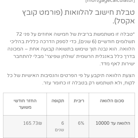
[mortgagecalculator]
טבלת חישוב להלוואות (פורמט קובץ
אקסל).
*טבלה זו משתמשת בריבית של חמישה אחוזים על פני 72
תשלומים חודשיים (6 שנים), כדי לספק הדרכה כללית בהליכי
הלוואה. הוא נבנה תוך שימוש בתשואה קבועה אחת – המכונה
בדרך כלל באנגלית הרשמית 'שולחן שפיצר' מבלי להתחבר
ישירות לאף מדד.
הצעת הלוואה תיקבע על פי הפרטים והנסיבות האישיות של כל
לקוח, ולא תשתמש רק בטבלה זו כחומר עזר.
סכום הלוואה
ריבית
תקופה
החזר חודשי
משוער
הלוואה עד 10000
6%
6
165.73₪
שנים