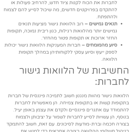
לחברות את הכוח לקנות ציוד חדש, להרחיב פעולות או
להתקדם בפרויקטים חדשים, מה שיכול לסייע להם לצמוח
ולהתפתח.
תנאים גמישים –
רוב הלוואות גישור מציעות תנאים
גמישים יותר מהלוואות רגילות, כגון ריבית נמוכה, תקופות
החזר ארוכות או תקופות פטור מהחזר.
סיוע מהמומחים –
חברות המעניקות הלוואות גישור יכולות
לספק ייעוץ וסיוע עסקי ללקוחותיהן במהלך תקופות
הלוואה.
החשיבות של הלוואות גישור
לחברות:
הלוואות גישור מהוות מנגנון חשוב לתמיכה פיננסית של חברות
בתקופות קשות או בתקופות צמיחה. הן מאפשרות לחברות
להתמודד עם אתגרים פיננסיים ולקדם את עצמן באופן יעיל.
בנוסף, הן עשויות לסייע לחברות לשמור על יציבותן ולצמוח
בצורה חכמה וברת-מודעות לסיכונים. עם זאת, חשוב להתמקד
בניהול תשלומי ההלוואה בצורה אחראית כדי למנוע את