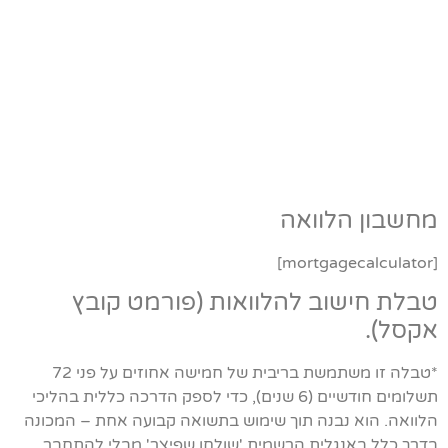
מחשבון הלוואה
[mortgagecalculator]
טבלת חישוב להלוואות (פורמט קובץ
אקסל).
*טבלה זו משתמשת בריבית של חמישה אחוזים על פני 72
תשלומים חודשיים (6 שנים), כדי לספק הדרכה כללית בהליכי
הלוואה. הוא נבנה תוך שימוש בתשואה קבועה אחת – המכונה
בדרך כלל באנגלית הרשמית 'שולחן שפיצר' מבלי להתחבר