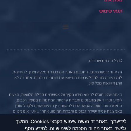
מפת אתר
תנאי שימוש
© כל הזכויות שמורות.
זה אתר אינפורמטיבי. התכנים באתר הם בגדר המלצה וצריך להתייחס
לזה בצורה כזו. לקבל פרטים התייעצו עם מומחים בתחום. אתר זה לא
נותן הלוואות מכל סוג.
באתר שלנו תוכלו למצוא מידע מקיף על אפשרויות קבלת הלוואות, הצעות
ליסינג וטרייד אין מהבנקים וחברות פרטיות המתמחות במימון רכבים.
המידע באתר נועד לאפשר לכם להשוות בין הצעות שונות ולקבל אותן
באמצעות פנייה ישירה לבנקים וחברות המימון. אתר "UFU" אינו מקיים
קשר עסקי עם הבנקים או החברות השונות, והמידע נמסר כשירות
לידיעתך, באתר זה נעשה שימוש בקבצי Cookies. המשך
לגולשים בלבד. חשוב לציין כי אי עמידה בתנאי ההלוואה או בהחזר
גלישה באתר מהווה הסכמה לשימוש זה. למידע נוסף
האשראי עלול לגרור חיוב בריבית פיגורים והליכי הוצאה לפועל.