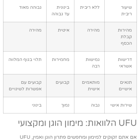
שיעור
ללא ריבית
בינונית
גבוהה מאוד
ריבית
עד גבוהה
מהירות
מהירה
איטית
מהירה
קבלת
הכסף
דרישות
גמישות
מחמירות
תלוי בגוף המלווה
אשראי
רבה
תנאים
מותאמים
קבועים
קבועים עם
אישיים
אישית
אפשרות לשינויים
שירות אישי
גבוה
נמוך
בינוני
UFU הלוואות: מימון הוגן ומקצועי
אם אתם זקוקים למימון ומחפשים פתרון הוגן ואמין, UFU