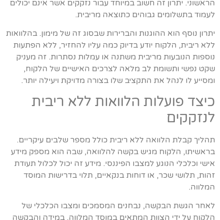
הראשוני. יתרון זה חשוב במיוחד עבור נזקקים אשר אינם יכולים
לעמוד בתשלומים גבוהים כתוצאה מריבית.
יתרון נוסף הוא ההוגנות והברירות שבסוג זה של מימון. בהלוואות
ללא ריבית, הלקוח יודע בדיוק כמה עליו להחזיר, ללא הפתעות
נוספות הנובעות מריבית משתנה או עמלות נסתרות. זה מעניק
שקט נפשי ותשומת לב מלאה לצרכים האישיים של הלקוח,
ומסייע לו לנהל את התקציב שלו בצורה מדויקת ויעילה יותר.
כיצד פועלות הלוואות ללא ריבית
לנזקקים
תהליך קבלת הלוואה ללא ריבית כולל מספר שלבים עיקריים.
בראשיתו, הלקוח מגיש בקשה להלוואה, שבה הוא מספק מידע
אישי וכלכלי הנוגע למצבו הפיננסי. מידע זה יכול לכלול תעודת
זהות, תלושי שכר, או דוחות בנקאיים, תלוי בדרישות המוסד
המלווה.
לאחר הגשת הבקשה, נבחנים המסמכים ומצבו הכלכלי של
הלקוח על ידי הצוות המתאים במוסד המלווה. במידה והבקשה