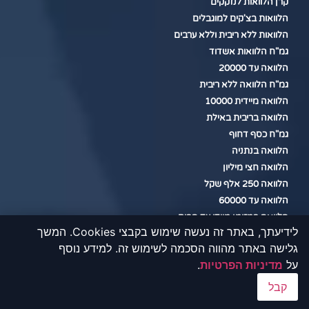
קרן הלוואות לנזקקים
הלוואות בצ'קים למוגבלים
הלוואות ללא ריבית וללא ערבים
גמ"ח הלוואות אשדוד
הלוואה עד 20000
גמ"ח הלוואה ללא ריבית
הלוואה מיידית 10000
הלוואה בריבית באילת
גמ"ח כסף דחוף
הלוואה בנתניה
הלוואה חצי מיליון
הלוואה 250 אלף שקל
הלוואה עד 60000
הלוואה במזומן מיידי עד הבית
לידיעתך, באתר זה נעשה שימוש בקבצי Cookies. המשך
הלוואות בצקים לא שוק אפור
גלישה באתר מהווה הסכמה לשימוש זה. למידע נוסף
הלוואות ליתומי צה"ל
על
מדיניות הפרטיות
.
הלוואה פרטית במזומן
הלוואות למוגבלים בחיפה
קבל
הלוואות חברת קדישא