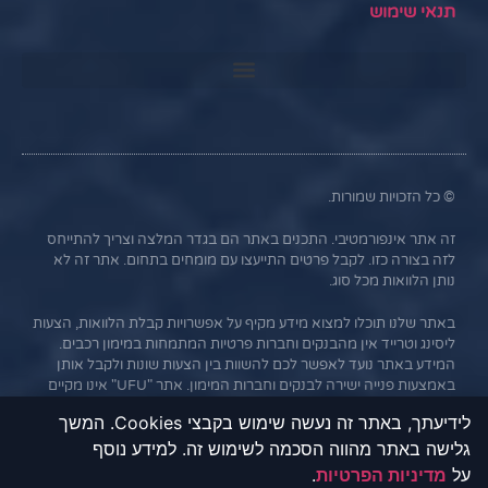
תנאי שימוש
© כל הזכויות שמורות.
זה אתר אינפורמטיבי. התכנים באתר הם בגדר המלצה וצריך להתייחס
לזה בצורה כזו. לקבל פרטים התייעצו עם מומחים בתחום. אתר זה לא
נותן הלוואות מכל סוג.
באתר שלנו תוכלו למצוא מידע מקיף על אפשרויות קבלת הלוואות, הצעות
ליסינג וטרייד אין מהבנקים וחברות פרטיות המתמחות במימון רכבים.
המידע באתר נועד לאפשר לכם להשוות בין הצעות שונות ולקבל אותן
באמצעות פנייה ישירה לבנקים וחברות המימון. אתר "UFU" אינו מקיים
קשר עסקי עם הבנקים או החברות השונות, והמידע נמסר כשירות
לידיעתך, באתר זה נעשה שימוש בקבצי Cookies. המשך
לגולשים בלבד. חשוב לציין כי אי עמידה בתנאי ההלוואה או בהחזר
גלישה באתר מהווה הסכמה לשימוש זה. למידע נוסף
האשראי עלול לגרור חיוב בריבית פיגורים והליכי הוצאה לפועל.
על
מדיניות הפרטיות
.