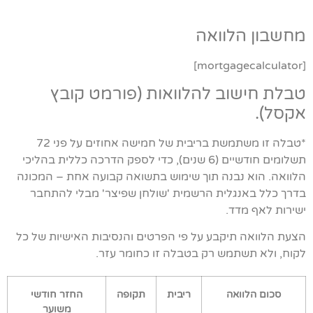
מחשבון הלוואה
[mortgagecalculator]
טבלת חישוב להלוואות (פורמט קובץ
אקסל).
*טבלה זו משתמשת בריבית של חמישה אחוזים על פני 72
תשלומים חודשיים (6 שנים), כדי לספק הדרכה כללית בהליכי
הלוואה. הוא נבנה תוך שימוש בתשואה קבועה אחת – המכונה
בדרך כלל באנגלית הרשמית 'שולחן שפיצר' מבלי להתחבר
ישירות לאף מדד.
הצעת הלוואה תיקבע על פי הפרטים והנסיבות האישיות של כל
לקוח, ולא תשתמש רק בטבלה זו כחומר עזר.
סכום הלוואה
ריבית
תקופה
החזר חודשי
משוער