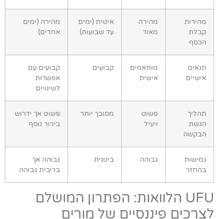
מהירות
מהירה
איטית (ימים
מהירה (ימים
קבלת
מאוד
עד שבועות)
אחדים)
הכסף
תנאים
מותאמים
קבועים
קבועים עם
אישיים
אישית
אפשרות
לשינויים
תהליך
פשוט
מסובך יותר
פשוט אך ידרוש
הגשת
ויעיל
בירור נוסף
הבקשה
גמישות
גבוהה
בינונית
גבוהה אך
בהחזר
בריבית גבוהה
UFU הלוואות: הפתרון המושלם
לצרכים פיננסיים של מורים