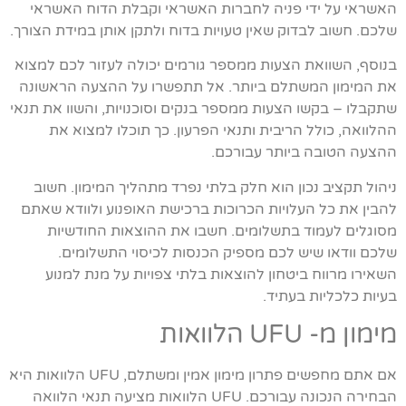
האשראי על ידי פניה לחברות האשראי וקבלת הדוח האשראי
שלכם. חשוב לבדוק שאין טעויות בדוח ולתקן אותן במידת הצורך.
בנוסף, השוואת הצעות ממספר גורמים יכולה לעזור לכם למצוא
את המימון המשתלם ביותר. אל תתפשרו על ההצעה הראשונה
שתקבלו – בקשו הצעות ממספר בנקים וסוכנויות, והשוו את תנאי
ההלוואה, כולל הריבית ותנאי הפרעון. כך תוכלו למצוא את
ההצעה הטובה ביותר עבורכם.
ניהול תקציב נכון הוא חלק בלתי נפרד מתהליך המימון. חשוב
להבין את כל העלויות הכרוכות ברכישת האופנוע ולוודא שאתם
מסוגלים לעמוד בתשלומים. חשבו את ההוצאות החודשיות
שלכם וודאו שיש לכם מספיק הכנסות לכיסוי התשלומים.
השאירו מרווח ביטחון להוצאות בלתי צפויות על מנת למנוע
בעיות כלכליות בעתיד.
מימון מ- UFU הלוואות
אם אתם מחפשים פתרון מימון אמין ומשתלם, UFU הלוואות היא
הבחירה הנכונה עבורכם. UFU הלוואות מציעה תנאי הלוואה