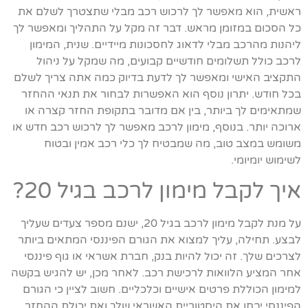
ראשית, הוא מאפשר לך לרכוש רכב מבלי שתצטרך לשלם את
כל הסכום במזומן מראש. דבר זה מקל על התהליך ומאפשר לך
ליהנות מהרכב מבלי לדאוג לחסכונות מיידיים. שנית, המימון
לרכב כולל תשלומים חודשיים קבועים, מה שמקל על ניהול
התקציב האישי ומאפשר לך לדעת בדיוק כמה אתה צריך לשלם
בכל חודש. יתרון נוסף הוא האפשרות לבחור את תנאי ההחזר
שמתאימים לך ביותר, בין אם מדובר בתקופת החזר קצרה או
ארוכה יותר. בנוסף, מימון לרכב מאפשר לך לרכוש רכב חדש או
משומש במצב טוב, מה שמבטיח לך כלי רכב אמין ובטוח
לשימוש יומיומי.
איך לקבל מימון לרכב בגיל 20?
על מנת לקבל מימון לרכב בגיל 20, ישנם מספר צעדים שעליך
לבצע. תחילה, עליך למצוא את הגורם הפיננסי המתאים ביותר
לצרכים שלך. זה יכול להיות בנק, חברת אשראי או גוף פיננסי
אחר המציע הלוואות לרכישת רכב. לאחר מכן, יש להגיש בקשה
למימון הכוללת פרטים אישיים וכלכליים. חשוב לציין כי הגורם
הפיננסי יבחן את היסטוריית האשראי שלך ואת יכולת ההחזר