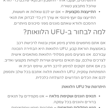
והתשלומים, ועקבו אחרי החשבון הבנקאי שלכם כדי לוודא
שהכל מתבצע כשורה.
התייעצות מקצועית –
אם יש לכם שאלות או חששות,
התייעצו עם יועץ פיננסי או עורך דין כדי לבדוק את תנאי
ההסכם ולוודא שאתם מוגנים מפני סיכונים מיותרים.
למה לבחור ב-UFU הלוואות?
אם אתם מחפשים פתרון מימון אמין ובטוח לרכישת רכב
באמצעות הוראת קבע, UFU הלוואות היא הבחירה הנכונה
עבורכם. אנו מציעים מגוון מסלולי הלוואות מותאמים אישית
לצרכים שלכם, עם תנאים גמישים ושירות לקוחות מקצועי ואדיב.
בין אם אתם זקוקים למימון לרכב חדש, שיפוץ הבית או
התפתחות עסקית, UFU הלוואות תלווה אתכם בכל שלב ותספק
לכם את הכלים הנדרשים להצלחה כלכלית.
היתרונות של UFU הלוואות:
תנאים הוגנים ושקיפות מלאה –
אנו מקפידים על תנאים
ברורים והוגנים בכל עסקה.
מגוון מסלולים מותאמים –
פתרונות מימון שמתאימים