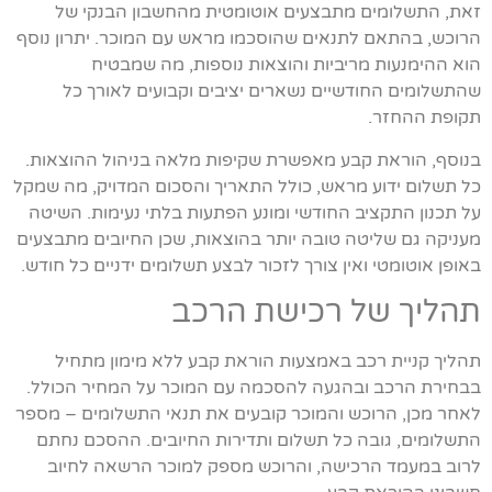
זאת, התשלומים מתבצעים אוטומטית מהחשבון הבנקי של
הרוכש, בהתאם לתנאים שהוסכמו מראש עם המוכר. יתרון נוסף
הוא ההימנעות מריביות והוצאות נוספות, מה שמבטיח
שהתשלומים החודשיים נשארים יציבים וקבועים לאורך כל
תקופת ההחזר.
בנוסף, הוראת קבע מאפשרת שקיפות מלאה בניהול ההוצאות.
כל תשלום ידוע מראש, כולל התאריך והסכום המדויק, מה שמקל
על תכנון התקציב החודשי ומונע הפתעות בלתי נעימות. השיטה
מעניקה גם שליטה טובה יותר בהוצאות, שכן החיובים מתבצעים
באופן אוטומטי ואין צורך לזכור לבצע תשלומים ידניים כל חודש.
תהליך של רכישת הרכב
תהליך קניית רכב באמצעות הוראת קבע ללא מימון מתחיל
בבחירת הרכב ובהגעה להסכמה עם המוכר על המחיר הכולל.
לאחר מכן, הרוכש והמוכר קובעים את תנאי התשלומים – מספר
התשלומים, גובה כל תשלום ותדירות החיובים. ההסכם נחתם
לרוב במעמד הרכישה, והרוכש מספק למוכר הרשאה לחיוב