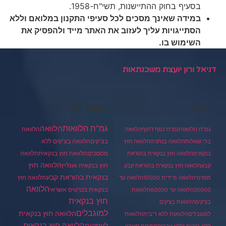
בסעיף בחוק ההתיישנות, תשי"ח-1958.
במידה שאינך מסכים לכל סעיפי התקנון במלואם וללא
הסתייגויות עליך לעזוב את האתר מייד ולהפסיק את
השימוש בו.
דניאל ורון יועצת משכנתאות
תגיות
קטגוריות
גמ"ח הלוואות
הלוואה
הלוואה
גמ"ח הלוואות
גמ"ח כסף דחוף
הלוואה
בצ'קים
הלוואה בצ'קים ללא
בלי שאלות
הלוואה בנתניה
הלוואה חוץ
מסמכים
הלוואה
הלוואה חוץ בנקאית
בנקאית
הלוואה חוץ בנקאית בהוראת
הלוואה חוץ
חוץ בנקאית אונליין
קבע
הלוואה חוץ בנקאית בהוראת קבע
בנקאית בהוראת קבע
הלוואה חוץ
מפרטי
הלוואה מיידית 10000
הלוואה עד
הלוואה
בנקאית בכרטיס אשראי
20000
הלוואה עד 60000
הלוואות
חוץ בנקאית
בצ'קים
הלוואות בצ'קים
למוגבלים
הלוואה חוץ בנקאית
למוגבלים
הלוואות ללא ריבית
הלוואות
הלוואה חוץ בנקאית
לעסקים