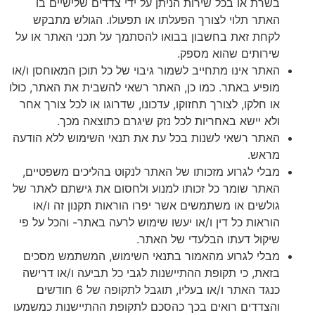
בשרת או בכל שירות הניתן על ידי צדדים שלישיים בו
האתר תלוי לצורך הפעלתו או תפעולו. הגולש מתבקש
לקחת זאת בחשבון בבואו להסתמך על תכני האתר או על
שירותים שהוא מספק.
האתר אינו מתחייב לשמור גיבוי של כל תוכן המאוחסן ו/או
מופיע באתר. כמו כן, האתר רשאי להשבית את האתר, כולו
או חלקו, לצורך תחזוקו, עדכונו, שדרוגו או לכל צורך אחר
ולא יישא באחריות לכל נזק שיגרם כתוצאה מכך.
האתר רשאי לשנות בכל עת את תנאי השימוש ללא הודעה
מראש.
מבלי לגרוע מזכותו של האתר לנקוט בהליכים משפטיים,
האתר שומר כל זכותו למנוע ולחסום את גישתם לאתר של
גולשים או משתמשים אשר יפרו הוראות תקנון זה ו/או
הוראות כל דין ו/או יעשו שימוש לרעה באתר- והכל על פי
שיקול דעתו הבלעדי של האתר.
מבלי לגרוע מהאמור בתנאי השימוש, המשתמש מסכים
בזאת, כי תקופת ההתיישנות לגבי כל תביעה ו/או דרישה
כנגד האתר ו/או בעליו, תוגבל לתקופה של 6 חודשים
והצדדים רואים בכך כהסכם לתקופת ההתיישנות כמשמעו