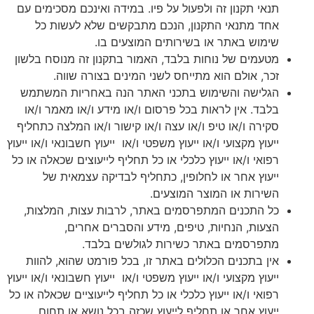
תנאי תקנון זה ולפעול על פיו. במידה ואינכם מסכימים עם
אחד מתנאי התקנון, הנכם מתבקשים שלא לעשות כל
שימוש באתר או בשירותים המוצעים בו.
מטעמים של נוחות בלבד, האמור בתקנון זה מנוסח בלשון
זכר, אולם הוא מתייחס לשני המינים בצורה שווה.
הגלישה והשימוש בתכני האתר הנה באחריות המשתמש
בלבד. אין לראות בכל פרסום ו/או מידע ו/או מאמר ו/או
סקירה ו/או טיפ ו/או עצה ו/או קישור ו/או המלצה כתחליף
ייעוץ מקצועי ו/או ייעוץ משפטי ו/או ייעוץ חשבונאי ו/או ייעוץ
רפואי ו/או ייעוץ כלכלי או כל תחליף לייעוצים שכאלה או כל
ייעוץ אחר או לחלופין, כתחליף לבדיקה עצמאית של
השירות או המוצר המוצעים.
כל התכנים המתפרסמים באתר, לרבות עצות, המלצות,
הצעות, הנחיות, טיפים, מידע והסברים אחרים,
מתפרסמים באתר כשירות לגולשים בלבד.
אין בתכנים הכלולים באתר זו, בכל פורמט שהוא, להוות
ייעוץ מקצועי ו/או ייעוץ משפטי ו/או ייעוץ חשבונאי ו/או ייעוץ
רפואי ו/או ייעוץ כלכלי או כל תחליף לייעוציים שכאלה או כל
ייעוץ אחר או תחליף לייעוץ שכזה בכל נושא או תחום