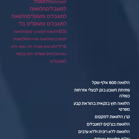
הלוואות
למובטלים
למוגבלים
הלוואות
הלוואות
למוגבלים ומעוקלים
למוגבלים ומעוקלים בלי
נכס
הלוואות למסורבי bdi
הלוואות
הלוואות
למסורבים
הלוואות מהירות
מיידיות
כרטיס אשראי חוץ בנקאי ללא
כרטיס אשראי חוץ בנקאי
עמלות
למוגבלים
הלוואה 600 אלף שקל
פתיחת חשבון בנק לבעלי אזרחות
כפולה
הלוואה חוץ בנקאית בהוראת קבע
מפרטי
קרן הלוואות לנזקקים
הלוואות בצ'קים למוגבלים
הלוואות ללא ריבית וללא ערבים