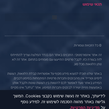
תנאי שימוש
© כל הזכויות שמורות.
זה אתר אינפורמטיבי. התכנים באתר הם בגדר המלצה וצריך להתייחס
לזה בצורה כזו. לקבל פרטים התייעצו עם מומחים בתחום. אתר זה לא
נותן הלוואות מכל סוג.
באתר שלנו תוכלו למצוא מידע מקיף על אפשרויות קבלת הלוואות, הצעות
ליסינג וטרייד אין מהבנקים וחברות פרטיות המתמחות במימון רכבים.
המידע באתר נועד לאפשר לכם להשוות בין הצעות שונות ולקבל אותן
באמצעות פנייה ישירה לבנקים וחברות המימון. אתר "UFU" אינו מקיים
קשר עסקי עם הבנקים או החברות השונות, והמידע נמסר כשירות
לידיעתך, באתר זה נעשה שימוש בקבצי Cookies. המשך
לגולשים בלבד. חשוב לציין כי אי עמידה בתנאי ההלוואה או בהחזר
גלישה באתר מהווה הסכמה לשימוש זה. למידע נוסף
האשראי עלול לגרור חיוב בריבית פיגורים והליכי הוצאה לפועל.
על
מדיניות הפרטיות
.