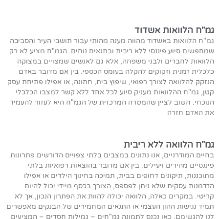
גמ"ח הלוואות אשדוד
גמ"ח הלוואות באשדוד מהווה מענה מהותי עבור תושבי העיר והסביבה
שמחפשים סיוע פיננסי ללא ריבית ובתנאים נוחים. הגמ"ח מציע לא רק
הלוואות לחברים ולבני משפחה, אלא גם לאנשים שמצויים במצוקה
כלכלית זמנית וזקוקים להקלה בעומס הכספי. בין אם מדובר באדם
הנזקק להלוואה לצורך רפואי, שיפוץ בית, חתונה, או אפילו פתיחת עסק
קטן, גמ"ח ההלוואות מעניק סיוע לכל אחד ללא קשר למצבו הכלכלי
הנוכחי. חשוב לציין שהמטרה המרכזית של הגמ"ח היא לעזור להעמיד
את האדם חזרה
גמ"ח הלוואה ללא ריבית
בחיים המודרניים, אנו נתונים במצבים בלתי צפויים הדורשים פתרונות
פיננסיים מהירים ויעילים. בין אם מדובר בהוצאות רפואיות בלתי
מתוכננות, תיקונים דחופים בבית, תמיכה בחינוך הילדים או אפילו
הזדמנות עסקית שלא ניתן לפספס, הצורך בכסף מיידי יכול להיות
קריטי. במקרים כאלה, הלוואה יכולה להוות את הפתרון הנכון, אך לא
תמיד נגישות ההון העצמי או התנאים המחמירים של הבנקים מאפשרים
לנו להגשימם. כאן נכנס לתמונה גמ"חים – גמילות חסדים – המציעים