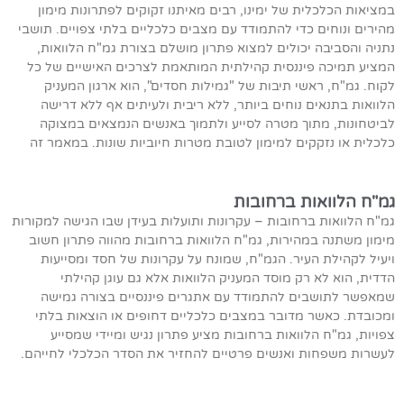
במציאות הכלכלית של ימינו, רבים מאיתנו זקוקים לפתרונות מימון
מהירים ונוחים כדי להתמודד עם מצבים כלכליים בלתי צפויים. תושבי
נתניה והסביבה יכולים למצוא פתרון מושלם בצורת גמ"ח הלוואות,
המציע תמיכה פיננסית קהילתית המותאמת לצרכים האישיים של כל
לקוח. גמ"ח, ראשי תיבות של "גמילות חסדים", הוא ארגון המעניק
הלוואות בתנאים נוחים ביותר, ללא ריבית ולעיתים אף ללא דרישה
לביטחונות, מתוך מטרה לסייע ולתמוך באנשים הנמצאים במצוקה
כלכלית או נזקקים למימון לטובת מטרות חיוביות שונות. במאמר זה
גמ"ח הלוואות ברחובות
גמ"ח הלוואות ברחובות – עקרונות ותועלות בעידן שבו הגישה למקורות
מימון משתנה במהירות, גמ"ח הלוואות ברחובות מהווה פתרון חשוב
ויעיל לקהילת העיר. הגמ"ח, שמונח על עקרונות של חסד ומסייעות
הדדית, הוא לא רק מוסד המעניק הלוואות אלא גם עוגן קהילתי
שמאפשר לתושבים להתמודד עם אתגרים פיננסיים בצורה גמישה
ומכובדת. כאשר מדובר במצבים כלכליים דחופים או הוצאות בלתי
צפויות, גמ"ח הלוואות ברחובות מציע פתרון נגיש ומיידי שמסייע
לעשרות משפחות ואנשים פרטיים להחזיר את הסדר הכלכלי לחייהם.