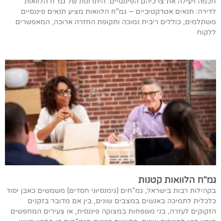
חכמה ויעילה את צרכיהם הפיננסיים. היתרונות של גמ"ח הלוואות
לדירה: תנאים אטרקטיביים – גמ"ח הלוואות מציע תנאים פיננסיים
משתלמים, כוללים ריבית נמוכה ותקופת החזרה ארוכה, המאפשרים
ללקוח
גמ"ח הלוואות קטנות
בקהילות רבות בישראל, גמ"חים (גימנסיוני חסדים) משמשים כאבן יסוד
כלכלית לתמיכה באנשים במצבים שונים, בין אם מדובר בזקנים
הזקוקים לעזרה, בני משפחות במצוקה פיננסית, או צעירים המחפשים