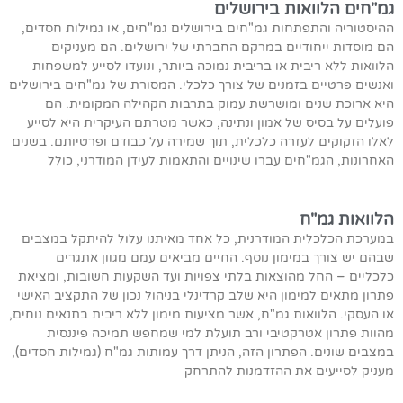
גמ"חים הלוואות בירושלים
ההיסטוריה והתפתחות גמ"חים בירושלים גמ"חים, או גמילות חסדים,
הם מוסדות ייחודיים במרקם החברתי של ירושלים. הם מעניקים
הלוואות ללא ריבית או בריבית נמוכה ביותר, ונועדו לסייע למשפחות
ואנשים פרטיים בזמנים של צורך כלכלי. המסורת של גמ"חים בירושלים
היא ארוכת שנים ומושרשת עמוק בתרבות הקהילה המקומית. הם
פועלים על בסיס של אמון ונתינה, כאשר מטרתם העיקרית היא לסייע
לאלו הזקוקים לעזרה כלכלית, תוך שמירה על כבודם ופרטיותם. בשנים
האחרונות, הגמ"חים עברו שינויים והתאמות לעידן המודרני, כולל
הלוואות גמ"ח
במערכת הכלכלית המודרנית, כל אחד מאיתנו עלול להיתקל במצבים
שבהם יש צורך במימון נוסף. החיים מביאים עמם מגוון אתגרים
כלכליים – החל מהוצאות בלתי צפויות ועד השקעות חשובות, ומציאת
פתרון מתאים למימון היא שלב קרדינלי בניהול נכון של התקציב האישי
או העסקי. הלוואות גמ"ח, אשר מציעות מימון ללא ריבית בתנאים נוחים,
מהוות פתרון אטרקטיבי ורב תועלת למי שמחפש תמיכה פיננסית
במצבים שונים. הפתרון הזה, הניתן דרך עמותות גמ"ח (גמילות חסדים),
מעניק לסייעים את ההזדמנות להתרחק