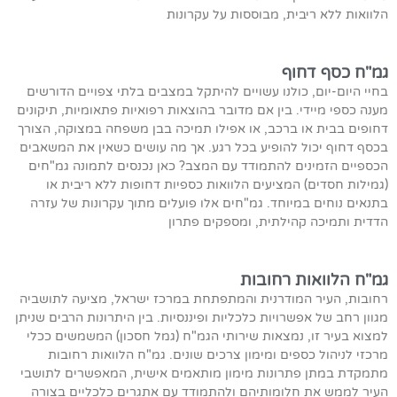
הלוואות ללא ריבית, מבוססות על עקרונות
גמ"ח כסף דחוף
בחיי היום-יום, כולנו עשויים להיתקל במצבים בלתי צפויים הדורשים
מענה כספי מיידי. בין אם מדובר בהוצאות רפואיות פתאומיות, תיקונים
דחופים בבית או ברכב, או אפילו תמיכה בבן משפחה במצוקה, הצורך
בכסף דחוף יכול להופיע בכל רגע. אך מה עושים כשאין את המשאבים
הכספיים הזמינים להתמודד עם המצב? כאן נכנסים לתמונה גמ"חים
(גמילות חסדים) המציעים הלוואות כספיות דחופות ללא ריבית או
בתנאים נוחים במיוחד. גמ"חים אלו פועלים מתוך עקרונות של עזרה
הדדית ותמיכה קהילתית, ומספקים פתרון
גמ"ח הלוואות רחובות
רחובות, העיר המודרנית והמתפתחת במרכז ישראל, מציעה לתושביה
מגוון רחב של אפשרויות כלכליות ופיננסיות. בין היתרונות הרבים שניתן
למצוא בעיר זו, נמצאות שירותי הגמ"ח (גמל חסכון) המשמשים ככלי
מרכזי לניהול כספים ומימון צרכים שונים. גמ"ח הלוואות רחובות
מתמקדת במתן פתרונות מימון מותאמים אישית, המאפשרים לתושבי
העיר לממש את חלומותיהם ולהתמודד עם אתגרים כלכליים בצורה