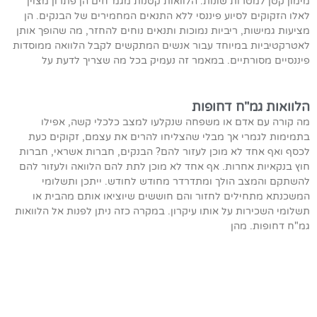
מימון קטן למטרות שונות. הלוואות קטנות מגמ"חים הן פתרון מצוין
לאלו הזקוקים לסיוע פיננסי ללא התנאים המחמירים של הבנקים. הן
מציעות גמישות, ריביות נמוכות ותנאים נוחים להחזר, מה שהופך אותן
לאטרקטיביות במיוחד עבור אנשים המתקשים לקבל הלוואה ממוסדות
פיננסיים מסורתיים. במאמר זה נעמיק בכל מה שצריך לדעת על
הלוואות גמ"ח דחופות
מה קורה עם אדם או משפחה שנקלעו למצב כלכלי קשה, אפילו
בתמימות לגמרי אך מבלי שהצליחו להרים את עצמם, זקוקים כעת
לכסף ואף אחד לא מוכן לעזור להם? הבנקים, חברות אשראי, חברות
חוץ בנקאיות אחרות. אף אחד לא מוכן לתת להם הלוואה ולעזור להם
להשתקם והמצב הולך ומתדרדר מחודש לחודש. ייתכן ותשלומי
המשכנתא מתחילים לחזור והם חוששים שיוציאו אותם מהבית או
תשלומי השכירות על אותו עיקרון. במקרה כזה ניתן לפנות אל הלוואות
גמ"ח דחופות. מהן