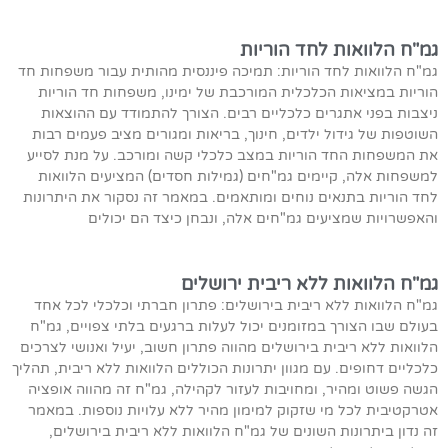
גמ"ח הלוואות לחד הוריות
גמ"ח הלוואות לחד הוריות: תמיכה פיננסית מהותית עבור משפחות חד
הוריות במציאות הכלכלית המורכבת של ימינו, משפחות חד הוריות
ניצבות בפני אתגרים כלכליים רבים. הצורך להתמודד עם ההוצאות
השוטפות של גידול ילדים, חינוך, בריאות ומגורים מציב פעמים רבות
את המשפחות החד הוריות במצב כלכלי קשה ומורכב. על מנת לסייע
למשפחות אלה, קיימים גמ"חים (גמילות חסדים) המציעים הלוואות
לחד הוריות בתנאים נוחים ומותאמים. במאמר זה נסקור את היתרונות
והאפשרויות שמציעים גמ"חים אלה, ונבחן כיצד הם יכולים
גמ"ח הלוואות ללא ריבית ירושלים
גמ"ח הלוואות ללא ריבית בירושלים: פתרון חברתי וכלכלי לכל אחד
בעולם שבו הצורך במזומנים יכול לעלות ברגעים בלתי צפויים, גמ"ח
הלוואות ללא ריבית בירושלים מהווה פתרון חשוב, יעיל ואנושי לצרכים
כלכליים דחופים. עם מגוון יתרונות הכוללים הלוואות ללא ריבית, תהליך
הגשה פשוט ומהיר, ומחויבות לעזור לקהילה, גמ"ח זה מהווה אופציה
אטרקטיבית לכל מי שזקוק למימון מהיר ללא עלויות נוספות. במאמר
זה נדון ביתרונות השונים של גמ"ח הלוואות ללא ריבית בירושלים,