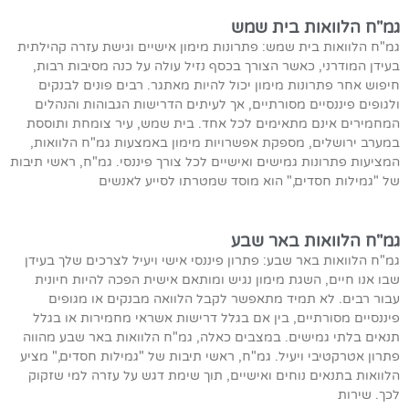
גמ"ח הלוואות בית שמש
גמ"ח הלוואות בית שמש: פתרונות מימון אישיים וגישת עזרה קהילתית
בעידן המודרני, כאשר הצורך בכסף נזיל עולה על כנה מסיבות רבות,
חיפוש אחר פתרונות מימון יכול להיות מאתגר. רבים פונים לבנקים
ולגופים פיננסיים מסורתיים, אך לעיתים הדרישות הגבוהות והנהלים
המחמירים אינם מתאימים לכל אחד. בית שמש, עיר צומחת ותוססת
במערב ירושלים, מספקת אפשרויות מימון באמצעות גמ"ח הלוואות,
המציעות פתרונות גמישים ואישיים לכל צורך פיננסי. גמ"ח, ראשי תיבות
של "גמילות חסדים," הוא מוסד שמטרתו לסייע לאנשים
גמ"ח הלוואות באר שבע
גמ"ח הלוואות באר שבע: פתרון פיננסי אישי ויעיל לצרכים שלך בעידן
שבו אנו חיים, השגת מימון נגיש ומותאם אישית הפכה להיות חיונית
עבור רבים. לא תמיד מתאפשר לקבל הלוואה מבנקים או מגופים
פיננסיים מסורתיים, בין אם בגלל דרישות אשראי מחמירות או בגלל
תנאים בלתי גמישים. במצבים כאלה, גמ"ח הלוואות באר שבע מהווה
פתרון אטרקטיבי ויעיל. גמ"ח, ראשי תיבות של "גמילות חסדים," מציע
הלוואות בתנאים נוחים ואישיים, תוך שימת דגש על עזרה למי שזקוק
לכך. שירות