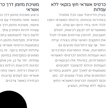
כרטיס אשראי חוץ בנקאי ללא
משיכת מזומן דרך כר
עמלות
אשראי
בעידן הדיגיטלי שבו הכל מתנהל
ביצוע משיכת מזומן דרך כ
במהירות ובנוחות, כרטיסי האשראי הפכו
כאשר אתה מתמודד עם מצ
לכלי חיוני בחיי היום-יום שלנו. הם
פיננסי, משיכת מזומן דרך 
מאפשרים לנו לבצע רכישות, לשלם
עשויה להיות הפתרון שלך. א
חשבונות, להזמין שירותים ואפילו לנהל
לדעת כיצד להשתמש בתכונ
את התקציב האישי שלנו בצורה יעילה
אחראית. מקדמות מזומן ה
יותר. אך עם היתרונות מגיעים גם
באמצעות כרטיסי אשראי ב
החסרונות, ואחד החסרונות המרכזיים
עלולות לעלות ביוקר. זה ב
הוא העמלות הנלוות לכרטיסי האשראי
מסווגים כמקדמות במזומן ו
המסורתיים, במיוחד אלו הבנקאיים.
עמלות. יתר על כן, אין אות
העמלות יכולות להצטבר לסכומים
זמינות לרכישות רגילות כמ
משמעותיים לאורך זמן, ולפגוע בתזרים
רכישות רגילות. גישה נוחה 
המזומנים שלנו מבלי שנשים לב. כאן
אשראי הם לעתים קרובות 
נכנס לתמונה הכרטיס האשראי החוץ
הבחירה כאשר צרכנים
בנקאי ללא עמלות, המציע