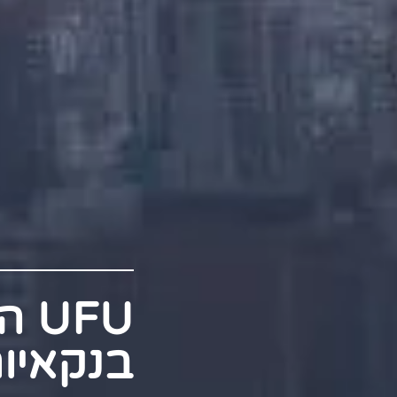
UFU
בנקאיו