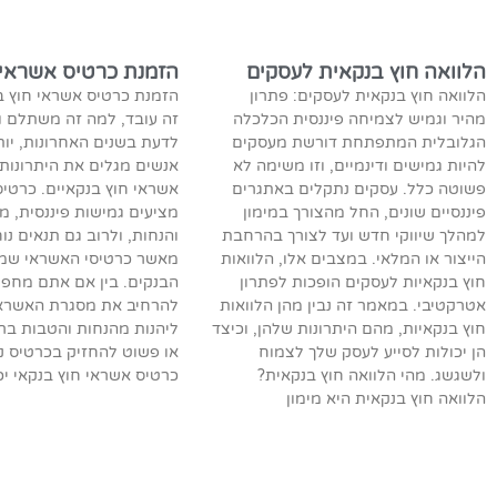
הלוואה חוץ בנקאית לעסקים
הזמנת כרטיס אשראי 
הלוואה חוץ בנקאית לעסקים: פתרון
הזמנת כרטיס אשראי חוץ ב
מהיר וגמיש לצמיחה פיננסית הכלכלה
זה עובד, למה זה משתלם ו
הגלובלית המתפתחת דורשת מעסקים
לדעת בשנים האחרונות, יות
להיות גמישים ודינמיים, וזו משימה לא
אנשים מגלים את היתרונות
פשוטה כלל. עסקים נתקלים באתגרים
אשראי חוץ בנקאיים. כרטי
פיננסיים שונים, החל מהצורך במימון
מציעים גמישות פיננסית, מג
למהלך שיווקי חדש ועד לצורך בהרחבת
והנחות, ולרוב גם תנאים נוח
הייצור או המלאי. במצבים אלו, הלוואות
מאשר כרטיסי האשראי שמונ
חוץ בנקאיות לעסקים הופכות לפתרון
הבנקים. בין אם אתם מחפ
אטרקטיבי. במאמר זה נבין מהן הלוואות
להרחיב את מסגרת האשרא
חוץ בנקאיות, מהם היתרונות שלהן, וכיצד
ליהנות מהנחות והטבות ברכ
הן יכולות לסייע לעסק שלך לצמוח
או פשוט להחזיק בכרטיס נוס
ולשגשג. מהי הלוואה חוץ בנקאית?
כרטיס אשראי חוץ בנקאי יכ
הלוואה חוץ בנקאית היא מימון