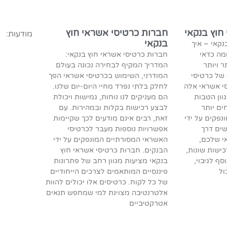
חוץ בנקאי
חברות כרטיסי אשראי חוץ
מודעות:
בנקאי
נקאי – איך
מה כדאי
חברות כרטיסי אשראי חוץ בנקאי:
ר ויותר
המדריך המקיף לבחירה נכונה בעולם
 של כרטיסי
המודרני, השימוש בכרטיסי אשראי הפך
סי אשראי אלה
לחלק בלתי נפרד מחיי היום-יום שלנו.
וון הטבות
הם מעניקים לנו נוחות, גמישות ויכולת
ים יותר
לבצע רכישות בקלות ובמהירות. עם
פקים על ידי
זאת, רבים אינם מודעים לכך שקיימות
שים דרך
אפשרויות נוספות מעבר לכרטיסי
י שלכם,
האשראי המסורתיים המונפקים על ידי
ישות שונות,
הבנקים. חברות כרטיסי אשראי חוץ
ף לגיבוי,
בנקאי מציעות מגוון רחב של פתרונות
ול
פיננסיים המותאמים לצרכים הייחודיים
של כל לקוח. כרטיסים אלו יכולים להוות
אלטרנטיבה מצוינת למי שמחפש תנאים
אטרקטיביים