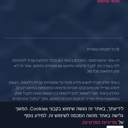
תנאי שימוש
© כל הזכויות שמורות.
זה אתר אינפורמטיבי. התכנים באתר הם בגדר המלצה וצריך להתייחס
לזה בצורה כזו. לקבל פרטים התייעצו עם מומחים בתחום. אתר זה לא
נותן הלוואות מכל סוג.
באתר שלנו תוכלו למצוא מידע מקיף על אפשרויות קבלת הלוואות, הצעות
ליסינג וטרייד אין מהבנקים וחברות פרטיות המתמחות במימון רכבים.
המידע באתר נועד לאפשר לכם להשוות בין הצעות שונות ולקבל אותן
באמצעות פנייה ישירה לבנקים וחברות המימון. אתר "UFU" אינו מקיים
קשר עסקי עם הבנקים או החברות השונות, והמידע נמסר כשירות
לידיעתך, באתר זה נעשה שימוש בקבצי Cookies. המשך
לגולשים בלבד. חשוב לציין כי אי עמידה בתנאי ההלוואה או בהחזר
גלישה באתר מהווה הסכמה לשימוש זה. למידע נוסף
האשראי עלול לגרור חיוב בריבית פיגורים והליכי הוצאה לפועל.
על
מדיניות הפרטיות
.