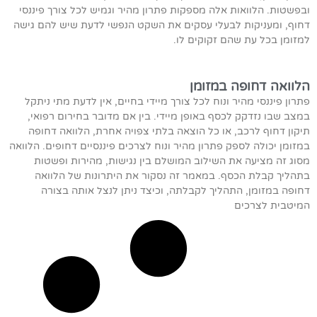
ובפשטות. הלוואות אלה מספקות פתרון מהיר וגמיש לכל צורך פיננסי
דחוף, ומעניקות לבעלי עסקים את השקט הנפשי לדעת שיש להם גישה
למזומן בכל עת שהם זקוקים לו.
הלוואה דחופה במזומן
פתרון פיננסי מהיר ונוח לכל צורך מיידי בחיים, אין לדעת מתי ניתקל
במצב שבו נזדקק לכסף באופן מיידי. בין אם מדובר בחירום רפואי,
תיקון דחוף לרכב, או כל הוצאה בלתי צפויה אחרת, הלוואה דחופה
במזומן יכולה לספק פתרון מהיר ונוח לצרכים פיננסיים דחופים. הלוואה
מסוג זה מציעה את השילוב המושלם בין נגישות, מהירות ופשטות
בתהליך קבלת הכסף. במאמר זה נסקור את היתרונות של הלוואה
דחופה במזומן, התהליך לקבלתה, וכיצד ניתן לנצל אותה בצורה
המיטבית לצרכים