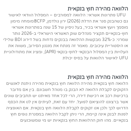
הלוואה מהירה חוץ בנקאית
UFU פתרונות אשראי: הלוואה למסורבים – המסלול הוודאי לאישור
גם כשהבנק סגר את הדלת (2026) ירון גולדמן, CFP®מומחה מימון
מוסמך ויועץ אשראי בכיר, בעל ניסיון של 15 שנה בפתרונות אשראי
חוץ-בנקאיים תקציר מנהלים שוק האשראי הישראלי ב-2026 נותר
שמרני: כ-32% מבקשות ההלוואה בבנקים נדחות בשל דירוג BDI שלילי
או היסטוריית עיכובים. מאמר זה מנתח את מנגנון הסירוב, משווה את
העלויות בין המסלול הבנקאי לחוץ-בנקאי (APR), ומציג את מתודולוגיית
UFU לאישור הלוואות על בסיס יכולת
הלוואה מהירה חוץ בנקאית
הלוואה חוץ בנקאית מהירה הלוואה חוץ בנקאית מהירה ניתנת לאנשים
הזקוקים לקבלת הלוואה לא הבנק בו מנוהל חשבונם. בין אם מדובר
ברכישת רכב או רכישת דירה, הרי לכל אחד מאיתנו יש תחביבים שונים
אשר ברצוננו להוציאם לפועל. יחד עם זאת, לעיתים אין לנו את הכסף
הדרוש לכך ולכן אנו זקוקים לקבלת הלוואה חוץ בנקאית. אם האופציה
לפנות לבנק אינה קיימת, הרי ניתן לקבל הלוואה במסגרת גופים חוץ
בנקאיים. מהו חוק ההלוואות החוץ בנקאיות יש מי שמשוכנעים