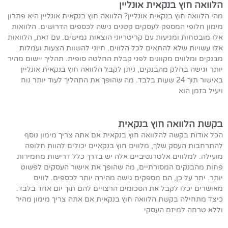
הלוואה חוץ בנקאית אונליין
מהי הלוואה חוץ בנקאית אונליין? הלוואה חוץ בנקאית אונליין היא פתרון
מימון חלופי המספק לעסקים קטנים גישה לכספים הדרושים. הלוואות
אלו מובטחות ומגיעות עם קריטריוני הוצאות גמישים. עם זאת, הלוואות
אלו עשויות שלא להתאים לכל הלווים. חיוני להשוות הצעות ועמלות
מבנקים ומלווים מקוונים לפני קבלת החלטה סופית. תהליך יישום מהיר
יותר וגישה בחלק מהבנקים, ניתן לקבל הלוואה חוץ בנקאית אונליין
באישור תוך 24 שעות בלבד. מה שהופך את התהליך לעוד יותר נוח
ויעיל בזמן הוא
בקשת הלוואה חוץ בנקאית
הכל אודות בקשה להלוואה חוץ בנקאית אם אתה צריך מימון נוסף
להתרחבות העסק שלך, מלווים חוץ בנקאיים יכולים להוות חלופה
מועילה. למלווים אלטרנטיביים אלה יש בדרך כלל דרישות מחמירות
פחות מהבנקים המסורתיים, מה שהופך את אישור העסקים לפשוט
יותר. יתר על כן, הם מספקים גישה מהירה יותר לכספים. לווים
מאושרים יכלו לקבל את הסכומים הרצויים להם תוך יום אחד בלבד.
כיצד מתחילה בקשת הלוואה חוץ בנקאית אם אתה צריך מימון מהיר
וללא טרחה למיזם העסקי