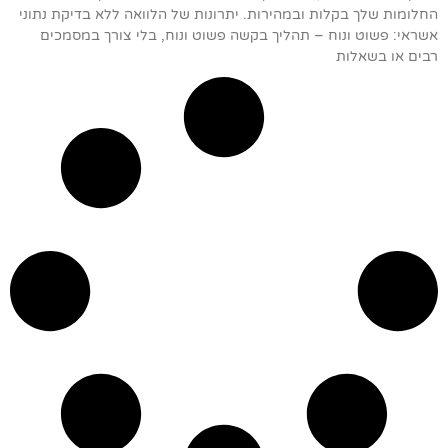
החלומות שלך בקלות ובמהירות. יתרונות של הלוואה ללא בדיקת נתוני
אשראי: פשוט ונוח – תהליך בקשה פשוט ונוח, בלי צורך במסמכים
רבים או בשאלות