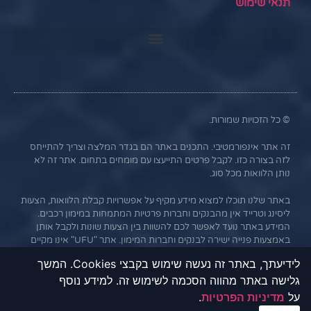
תנאי שימוש
© כל הזכויות שמורות.
זה אתר אינפורמטיבי. התכנים באתר הם בגדר המלצה וצריך להתייחס
לזה בצורה כזו. לקבל פרטים התייעצו עם מומחים בתחום. אתר זה לא
נותן הלוואות מכל סוג.
באתר שלנו תוכלו למצוא מידע מקיף על אפשרויות קבלת הלוואות, הצעות
ליסינג וטרייד אין מהבנקים וחברות פרטיות המתמחות במימון רכבים.
המידע באתר נועד לאפשר לכם להשוות בין הצעות שונות ולקבל אותן
באמצעות פנייה ישירה לבנקים וחברות המימון. אתר "UFU" אינו מקיים
קשר עסקי עם הבנקים או החברות השונות, והמידע נמסר כשירות
לידיעתך, באתר זה נעשה שימוש בקבצי Cookies. המשך
לגולשים בלבד. חשוב לציין כי אי עמידה בתנאי ההלוואה או בהחזר
גלישה באתר מהווה הסכמה לשימוש זה. למידע נוסף
האשראי עלול לגרור חיוב בריבית פיגורים והליכי הוצאה לפועל.
על
מדיניות הפרטיות
.