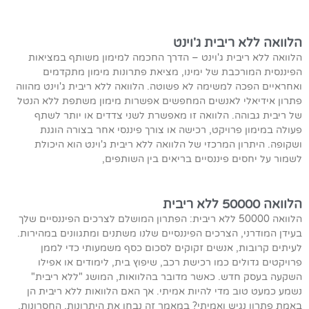
הלוואה ללא ריבית ג'וינט
הלוואה ללא ריבית ג'וינט – הדרך החכמה למימון משותף במציאות
הפיננסית המורכבת של ימינו, מציאת פתרונות מימון מתקדמים
ואחראיים הפכה למשימה לא פשוטה. הלוואה ללא ריבית ג'וינט מהווה
פתרון אידיאלי לאנשים המחפשים אפשרות מימון משתפת ללא הנטל
של ריבית גבוהה. הלוואה זו מאפשרת לשני צדדים או יותר לשתף
פעולה במימון פרויקט, רכישה או צורך פיננסי אחר בצורה הוגנת
ושקופה. היתרון המרכזי של הלוואה ללא ריבית ג'וינט הוא היכולת
לשמור על יחסים פיננסיים בריאים בין השותפים,
הלוואה 50000 ללא ריבית
הלוואה 50000 ללא ריבית: הפתרון המושלם לצרכים הפיננסיים שלך
בעידן המודרני, הצרכים הפיננסיים שלנו משתנים ומתגוונים במהירות.
לעיתים קרובות, אנשים זקוקים לסכום כסף משמעותי כדי לממן
פרויקטים גדולים כמו רכישת רכב, שיפוץ בית, לימודים או אפילו
השקעה בעסק חדש. כאשר מדובר בהלוואות, המושג "ללא ריבית"
נשמע כמעט טוב מדי להיות אמיתי. אך האם הלוואות ללא ריבית הן
באמת פתרון נגיש ואמיתי? במאמר זה נבחן את היתרונות, החסרונות,