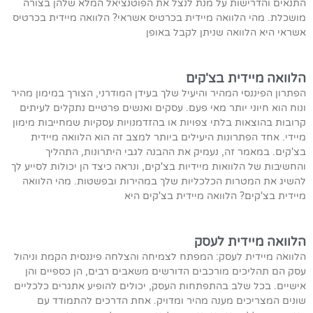
התנאים והדרישות על מנת לנצל את הפוטנציאל המלא שלהן בצורה
מושכלת. מהי הלוואה מיידית בכרטיס אשראי? הלוואה מיידית בכרטיס
אשראי היא הלוואה שניתן לקבל באופן
הלוואה מיידית בצ'קים
הפתרון הפיננסי המהיר והיעיל שלך בעידן המודרני, הצורך במימון מהיר
ונוח הוא חיוני יותר מאי פעם. עסקים ואנשים פרטיים נתקלים לעיתים
קרובות בהוצאות בלתי צפויות או בהזדמנויות עסקיות שמחייבות מימון
מיידי. אחד הפתרונות היעילים ביותר למצב זה הוא הלוואה מיידית
בצ'קים. במאמר זה, נעמיק את ההבנה לגבי היתרונות, התהליך
והחשיבות של הלוואות מיידיות בצ'קים, ונראה כיצד הן יכולות לסייע לך
להשיג את המטרות הכלכליות שלך במהירות ובפשטות. מהי הלוואה
מיידית בצ'קים? הלוואה מיידית בצ'קים היא
הלוואה מיידית לעסק
הלוואה מיידית לעסק: המפתח לצמיחה והצלחה פיננסית הקמת וניהול
עסק הם תהליכים מורכבים הדורשים משאבים רבים, הן כספיים והן
אישיים. בכל שלב בהתפתחות העסק, יכולים להופיע אתגרים כלכליים
שונים המצריכים מענה מהיר ומדויק. אחת הדרכים להתמודד עם