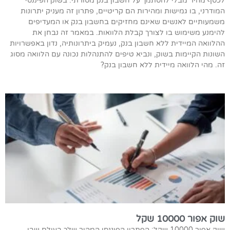
לכסף מהיר מבלי להסתמך על חשבון בנק מסורתי. בשוק הפיננסי
המודרני, בו גמישות ומהירות הם קריטיים, פתרון זה מעניק יתרונות
משמעותיים לאנשים שאינם מחזיקים בחשבון בנק או המעדיפים
להימנע משימוש בו לצורך קבלת הלוואות. במאמר זה נבחן את
ההלוואה המיידית ללא חשבון בנק, נעמיק ביתרונותיה, נדון באפשרויות
השונות הקיימות בשוק, ונביא טיפים להתנהלות נכונה עם הלוואה מסוג
זה. מהי הלוואה מיידית ללא חשבון בנק?
שוק אפור 10000 שקל
שוק אפור 10000 שקל: הפתרון הפיננסי המהיר שלך בעולם שבו