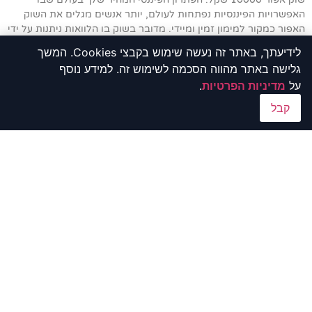
האפשרויות הפיננסיות נפתחות לעולם, יותר אנשים מגלים את השוק
האפור כמקור למימון זמין ומיידי. מדובר בשוק בו הלוואות ניתנות על ידי
מלווים פרטיים שאינם כפופים לבנקים או לגופים מוסדיים אחרים,
לידיעתך, באתר זה נעשה שימוש בקבצי Cookies. המשך
ולרוב גם לא תחת פיקוח ישיר של רשויות האכיפה הפיננסיות. הלוואה
גלישה באתר מהווה הסכמה לשימוש זה. למידע נוסף
בסכום של 10,000 שקל יכולה לשמש ככלי כלכלי מציל חיים במצבים
על
מדיניות הפרטיות
.
דחופים כמו תשלומים בלתי צפויים, חובות שנצברו, הזדמנות עסקית
שדורשת השקעה מיידית או
קבל
הלוואות שוק אפור בחיפה
תרון פיננסי יעיל ומותאם אישית: הלוואות שוק אפור בחיפה בעידן
הפיננסי העכשווי, התקשורת והשיווק התקדמו לשלב שבו הן מציעות
פתרונות אישים ומותאמים עבור צרכי הלקוח. חברות ההלוואות,
המשמשות כגשר בין הצרכים הפיננסיים לבין הצרכים האישיים של
הלקוח, עומדות באתגר מרכזי: לספק פתרונות מותאמים, שיקפיצו את
הלקוחות אל תחושת הנוחות והביטחון. ברוח זו, חברת הלוואות "שוק
אפור בחיפה" עומדת בראש תחרות השוק באיכות ושרות ללקוח.
מתחילים במבוא קצר המציין את הצורך הפיננסי המשתנה בחברה
המודרנית. מהלך