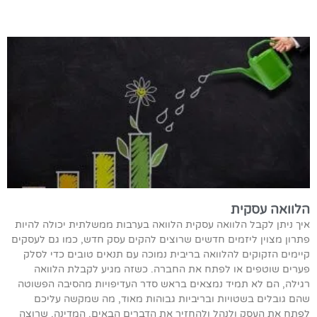
הלוואה עסקית
איך ניתן לקבל הלוואה עסקית הלוואה בערבות ממשלתית יכולה להיות
פתרון מצוין ליזמים חדשים שרוצים להקים עסק חדש, כמו גם לעסקים
קיימים הזקוקים להלוואה בריבית נמוכה עם תנאים טובים כדי לסלק
פערים שוטפים או לפתח את החברה. כשזה מגיע לקבלת הלוואה
רגילה, הם לא תמיד נמצאים בראש סדר העדיפויות מהסיבה הפשוטה
שהם גובלים בשטויות ובריביות גבוהות מאוד, מה שמקשה עליכם
לפתח את העסק ולנהל ולהחזיר את הדברים הבאים. המדינה, שרוצה