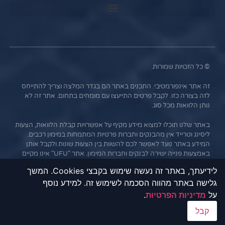
© כל הזכויות שמורות.
זה אתר אינפורמטיבי. התכנים באתר הם בגדר המלצה וצריך להתייחס
לזה בצורה כזו. לקבל פרטים התייעצו עם מומחים בתחום. אתר זה לא
נותן הלוואות מכל סוג.
באתר שלנו תוכלו למצוא מידע מקיף על אפשרויות קבלת הלוואות, הצעות
ליסינג וטרייד אין מהבנקים וחברות פרטיות המתמחות במימון רכבים.
המידע באתר נועד לאפשר לכם להשוות בין הצעות שונות ולקבל אותן
באמצעות פנייה ישירה לבנקים וחברות המימון. אתר "UFU" אינו מקיים
קשר עסקי עם הבנקים או החברות השונות, והמידע נמסר כשירות
לידיעתך, באתר זה נעשה שימוש בקבצי Cookies. המשך
לגולשים בלבד. חשוב לציין כי אי עמידה בתנאי ההלוואה או בהחזר
גלישה באתר מהווה הסכמה לשימוש זה. למידע נוסף
האשראי עלול לגרור חיוב בריבית פיגורים והליכי הוצאה לפועל.
על
מדיניות הפרטיות
.
קבל
תנאי שימוש תקנון אתר - UFU הלוואות