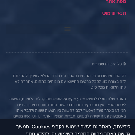
מפת אתר
תנאי שימוש
© כל הזכויות שמורות.
זה אתר אינפורמטיבי. התכנים באתר הם בגדר המלצה וצריך להתייחס
לזה בצורה כזו. לקבל פרטים התייעצו עם מומחים בתחום. אתר זה לא
נותן הלוואות מכל סוג.
באתר שלנו תוכלו למצוא מידע מקיף על אפשרויות קבלת הלוואות, הצעות
ליסינג וטרייד אין מהבנקים וחברות פרטיות המתמחות במימון רכבים.
המידע באתר נועד לאפשר לכם להשוות בין הצעות שונות ולקבל אותן
באמצעות פנייה ישירה לבנקים וחברות המימון. אתר "UFU" אינו מקיים
קשר עסקי עם הבנקים או החברות השונות, והמידע נמסר כשירות
לידיעתך, באתר זה נעשה שימוש בקבצי Cookies. המשך
לגולשים בלבד. חשוב לציין כי אי עמידה בתנאי ההלוואה או בהחזר
גלישה באתר מהווה הסכמה לשימוש זה. למידע נוסף
האשראי עלול לגרור חיוב בריבית פיגורים והליכי הוצאה לפועל.