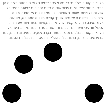
הלוואות קטנות בצ'קים: כל מה שצריך לדעת הלוואות קטנות בצ'קים הן
פתרון פיננסי יעיל וגמיש עבור אנשים רבים הזקוקים למענה מהיר וקל
לבעיות כלכליות שונות. הלוואות אלו, שמבוססות על הצגת צ'קים
לדחייה או פריסת תשלומים לצורך קבלת הסכום המבוקש, מציעות
אלטרנטיבה נוחה ופרקטית להלוואות בנקאיות מסורתיות, שעלולות
לכלול תהליכי אישור מורכבים ודרישות בטחונות מחמירות. בישראל,
הלוואות קטנות בצ'קים נפוצות מאוד בקרב עסקים קטנים ובינוניים, כמו
גם אנשים פרטיים, בזכות קלות ההליך והאפשרות לקבל את הסכום