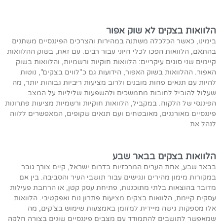
הלוואות בצקים לא שוק אפור
בימינו, כאשר הכלכלה משתנה במהירות והצרכים הפיננסיים משתנים
בהתאם, הלוואות הפכו לכלי חיוני עבור רבים. עם זאת, בשוק ההלוואות
קיימים שני סוגים עיקריים: הלוואות חוקיות ורשמיות, והלוואות בשוק
האפור. ההלוואות בשוק האפור, הידועות גם כ"לווים בצקים", נוטות
להיות עם תנאים פחות מובנים ולרוב מציעות ריביות גבוהות יותר, מה
שעלול להוביל לחובות מתמשכים ולהשפעות שליליות על המצב
הפיננסי של הלקוח. במקביל, הלוואות חוקיות ורשמיות מציעות פתרונות
פיננסיים מאורגנים, מאובטחים ועם תנאים שקופים, המאפשרים ללווה
לנהל את
הלוואות בצקים בבאר שבע
בבאר שבע, אחת הערים המרכזיות בדרום ישראל, קיים צורך גובר
במקורות מימון מהירים ונגישים עבור תושבי העיר והסביבה. בין אם
מדובר בהוצאות בלתי מתוכננות, פתיחת עסק קטן, או הרחבת פעילות
עסקית קיימת, הלוואות בצקים מציעות פתרון נוח ואפקטיבי. הלוואות
אלו מספקות גישה מיידית למזומן באמצעות שימוש בצ'קים, מה
שמאפשר לתושבים להתמודד עם מצבים פיננסיים שונים בצורה חלקה