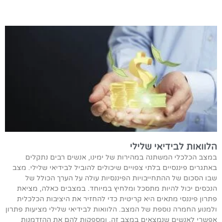
הלוואות לבידיאי שלילי
במצב הכלכלי המשתנה במהירות של ימינו, אנשים רבים נתקלים
באתגרים פיננסיים בלתי צפויים שיכולים להוביל לבידיאי שלילי. מצב
שבו הסכום של ההתחייבויות הפיננסיות עולה על הערך הכולל של
הנכסים יכול להיות מתסכל ומלחיץ במיוחד. במצבים כאלה, מציאת
פתרון פיננסי מתאים היא קריטית כדי להחזיר את היציבות הכלכלית
ולמנוע החמרה נוספת של המצב. הלוואות לבידיאי שלילי מציעות פתרון
אפשרי לאנשים שנמצאים במצב זה, ומספקות להם את ההזדמנות