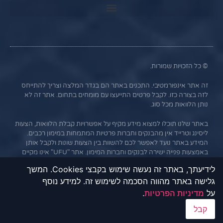
© כל הזכויות שמורות.
זה אתר אינפורמטיבי. התכנים באתר הם בגדר המלצה וצריך להתייחס
לזה בצורה כזו. לקבל פרטים התייעצו עם מומחים בתחום. אתר זה לא
נותן הלוואות מכל סוג.
באתר שלנו תוכלו למצוא מידע מקיף על אפשרויות קבלת הלוואות, הצעות
ליסינג וטרייד אין מהבנקים וחברות פרטיות המתמחות במימון רכבים.
המידע באתר נועד לאפשר לכם להשוות בין הצעות שונות ולקבל אותן
באמצעות פנייה ישירה לבנקים וחברות המימון. אתר "UFU" אינו מקיים
קשר עסקי עם הבנקים או החברות השונות, והמידע נמסר כשירות
לידיעתך, באתר זה נעשה שימוש בקבצי Cookies. המשך
לגולשים בלבד. חשוב לציין כי אי עמידה בתנאי ההלוואה או בהחזר
גלישה באתר מהווה הסכמה לשימוש זה. למידע נוסף
האשראי עלול לגרור חיוב בריבית פיגורים והליכי הוצאה לפועל.
על
מדיניות הפרטיות
.
קבל
תנאי שימוש תקנון אתר - UFU הלוואות