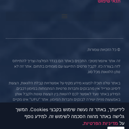
תנאי שימוש
© כל הזכויות שמורות.
זה אתר אינפורמטיבי. התכנים באתר הם בגדר המלצה וצריך להתייחס
לזה בצורה כזו. לקבל פרטים התייעצו עם מומחים בתחום. אתר זה לא
נותן הלוואות מכל סוג.
באתר שלנו תוכלו למצוא מידע מקיף על אפשרויות קבלת הלוואות, הצעות
ליסינג וטרייד אין מהבנקים וחברות פרטיות המתמחות במימון רכבים.
המידע באתר נועד לאפשר לכם להשוות בין הצעות שונות ולקבל אותן
באמצעות פנייה ישירה לבנקים וחברות המימון. אתר "UFU" אינו מקיים
קשר עסקי עם הבנקים או החברות השונות, והמידע נמסר כשירות
לידיעתך, באתר זה נעשה שימוש בקבצי Cookies. המשך
לגולשים בלבד. חשוב לציין כי אי עמידה בתנאי ההלוואה או בהחזר
גלישה באתר מהווה הסכמה לשימוש זה. למידע נוסף
האשראי עלול לגרור חיוב בריבית פיגורים והליכי הוצאה לפועל.
על
מדיניות הפרטיות
.