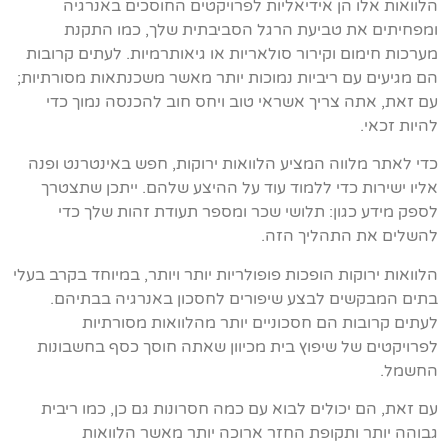
הלוואות אלו הן אידיאליות לפרויקטים החוסכים באנרגיה
ומפחיתים את טביעת הרגל הסביבתית שלך, כמו התקנת
מערכות חימום וקירור סולאריות או גיאותרמיות. לעתים קרובות
הם מגיעים עם ריביות נמוכות יותר מאשר משכנתאות מסורתיות;
עם זאת, אתה צריך אשראי טוב ויחס חוב להכנסה נמוך כדי
להיות זכאי.
כדי לאתר מלווה המציע הלוואות ירוקות, חפש באינטרנט ופנה
אליו ישירות כדי ללמוד עוד על ההיצע שלהם. ייתכן שתצטרך
לספק מידע כגון: תלושי שכר ומספר תעודת זהות שלך כדי
להשלים את התהליך הזה.
הלוואות ירוקות הופכות פופולריות יותר ויותר, במיוחד בקרב בעלי
בתים המבקשים לבצע שיפורים לחסכון באנרגיה בבתיהם.
לעתים קרובות הם חסכוניים יותר מהלוואות מסורתיות
לפרויקטים של שיפוץ בית מכיוון שאתה חוסך כסף בחשבונות
החשמל.
עם זאת, הם יכולים לבוא עם כמה חסרונות גם כן, כמו ריבית
גבוהה יותר ותקופת החזר ארוכה יותר מאשר הלוואות