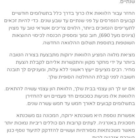
שנתיים.
החזר עבור הלוואות אלו כרוך בדרך כלל בתשלומים חודשיים
קבועים הנפרסים על פני שנתיים עד שבע שנים. כדי להיות זכאים
לתעריפים הנמוכים ביותר, הלווים צריכים אשראי טוב עד מצוין
(ציונים מעל 690), חוב נמוך ומספיק הכנסה לכיסוי ההוצאות
השוטפות בתוספת תשלום ההלוואה החדשה.
מציאת מלווה המציע הלוואות ירוקות מתבצעת בצורה הטובה
ביותר על ידי מחקר מקוון והתקשרות אליהם לקבלת הצעת
מחיר. רבים מציעים ייעוץ ראשוני ללא עלות, ומעניקים לך תובנה
חשובה לפני קבלת ההחלטה הסופית שלך.
אם יש לך הון עצמי בבית שלך, הלוואת הון עצמי עשויה להתאים.
הלוואות אלו מגיעות כסכומים חד פעמיים ויש להחזירן
בתשלומים קבועים לאורך חמש עד חמש עשרה שנים.
אפשרות נוספת היא משכנתא ירוקה, המכונה גם משכנתא
חסכונית באנרגיה. לעתים קרובות הם כוללים ריביות נמוכות יותר
מאשר משכנתאות מסורתיות ועשויים להזדקק לתיעוד נוסף כגון
הערכת אנרגיה לבית.