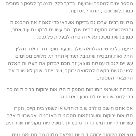
מספר ימים למספר שבועות. בדרך כלל, תצטרך לספק מסמכים
כמו תלושי שכר, החזרי מס ועוד.
מלווים רבים יערכו גם בדיקת אשראי כדי לאמת את ההכנסות
וההיסטוריה התעסוקתית שלך. הם עשויים לבקש תיעוד אחר,
כגון בקשת משכנתא או הוכחה לבעלות על נכס.
ידיעת כל פרטי ההלוואה שלך מבעוד מועד תזרז את תהליך
ההלוואות ותבטיח שתקבל תעריף תחרותי. מלווים מסוימים
עשויים לגבות עמלות מוצא; זה חכם לבדוק את העלויות האלה
לפני הגשת בקשה להלוואה ירוקה, שכן ייתכן שהן לא שוות את
ההוצאה הנוספת.
חברות אשראי מסוימות מספקות הלוואות ירוקות בריבית נמוכה
כדי לממן שיפורים לחיסכון באנרגיה.
אם אתם חושבים לרכוש בית חדש או לשפץ בית קיים, חקרו
הלוואות ירוקות ומשכנתאות חסכוניות באנרגיה. אפשרויות אלה
עשויות להיות זמינות דרך סוכנויות ממשלתיות מקומיות ושירותים.
מציאת הלוואה ירוקה דורשת מציאת מלווה מבוסס ואמין עם