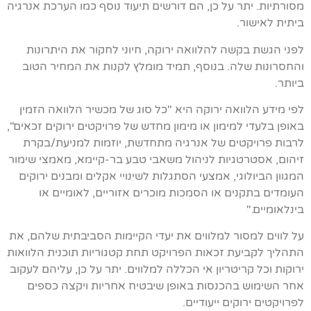
מסורתיות. יתר על כן, הם דורשים תיעוד נוסף כמו הערכת אנרגיה
ביתית לאישור.
לפני הגשת בקשה להלוואה ירוקה, חיוני לחקור את היתרונות
והחסרונות שלה. בנוסף, תמיד מומלץ לקנות את המחיר הטוב
ביותר.
לפי מידע הלוואה ירוקה היא "כל סוג של מכשיר הלוואה הזמין
באופן בלעדי למימון או מימון מחדש של פרויקטים ירוקים זכאים",
לרבות פרויקטים של אנרגיה מתחדשת, יוזמות למניעת/בקרת
זיהום, אסטרטגיות לניהול משאבי טבע בר-קיימא, מאמצי שימור
המגוון הביולוגי, אמצעי הסתגלות לשינויי אקלים ומבנים ירוקים
העומדים בתקנים או הסמכות מוכרים אזוריים, לאומיים או
בינלאומיים."
על לווים למסור למלווים את יעדי הקיימות הסביבתית שלהם, את
התהליך לקביעת זכאות הפרויקט תחת קטגוריות תוכנית הלוואות
ירוקות וכל קריטריון אי הכללה למלווים. יתר על כן, עליהם לעקוב
אחר השימוש בהכנסות באופן שיבטיח אחריות ויקצה כספים
לפרויקטים ירוקים ייעודיים.