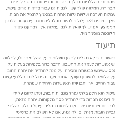
שהחיובים הללו יוחזרו לך במהירות ובדייקנות. בנוסף לריבית
הברורה, המלווה שלך עשוי לגבות גם עבור בדיקות טרום עיקול,
עמלות הערכה ועלויות נלוות אחרות במאמץ להציל את הבית
שלך. חיובים אלו עלולים להיות מבלבלים ומכריעים עבור הצרכן
הממוצע. אם יש לך שאלות לגבי עמלות אלו, דבר עם פקיד
הלוואות מוסמך מיד.
תיעוד
כאשר חייב לא מצליח לבצע תשלומים על ההלוואה שלו, למלווה
יש אפשרות לעקל את החשבון. הדבר כרוך בלקיחת בעלות על
נכס ששימש כבטוחה ומכירתו על מנת להחזיר את יתרת החוב
על הלוואה לחשבון מעוקל. אמנם צעד זה יכול לגרום ללחץ עצום
עבור החייב, אך ייתכן שזו האפשרות היחידה שנותרה.
עיקול הוא חלק בלתי נפרד מגביית חובות, וניתן ליזום על ידי
יחידים או חברות כדי להחזיר כסף מלקוחות. יתרה מזאת,
לרשויות ציבוריות יש יכולת לפתוח בהליכי עיקול כחלק מהליכי
גביית חובות מנהליים. לדוגמה, אם לא תשלם את כרטיסי