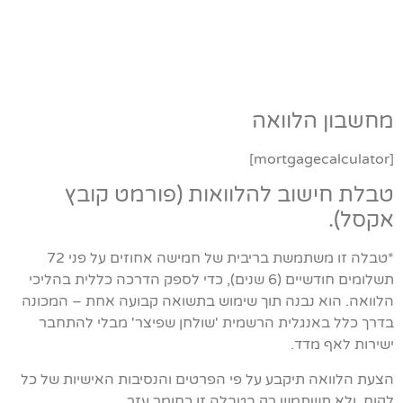
מחשבון הלוואה
[mortgagecalculator]
טבלת חישוב להלוואות (פורמט קובץ
אקסל).
*טבלה זו משתמשת בריבית של חמישה אחוזים על פני 72
תשלומים חודשיים (6 שנים), כדי לספק הדרכה כללית בהליכי
הלוואה. הוא נבנה תוך שימוש בתשואה קבועה אחת – המכונה
בדרך כלל באנגלית הרשמית 'שולחן שפיצר' מבלי להתחבר
ישירות לאף מדד.
הצעת הלוואה תיקבע על פי הפרטים והנסיבות האישיות של כל
לקוח, ולא תשתמש רק בטבלה זו כחומר עזר.