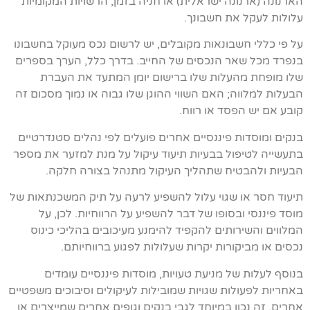
הארנונה (ארנונה ישראלית) או חניה בזמן, הרשויות המקומיות
עלולות לעקל את חשבונך.
על פי כללי חשבונאות מקובלים, יש לרשום נכס מעוקל בחשבונו
בנפרד מכל שאר הנכסים של החייב. בדרך כלל, הערך בספרים
שלו מופחת מהעלות שלו ברישום יומן המתעד את העברת
הבעלות למלווה; האם השווי ההוגן שלו גבוה או נמוך מסכום זה
קובע אם יש הפסד או רווח.
בנקים ומוסדות פיננסיים אחרים פועלים לפי נהלים סטנדרטיים
בתעשייה לטיפול בבעיות תיעוד עיקול על מנת למזער את מספר
הבעיות ולהבטיח שתהליך העיקול מתנהל בצורה חלקה.
תיעוד חסר או שגוי עלול להשפיע לרעה על תיק המשכנתאות של
מוסד פיננסי ובסופו של דבר להשפיע על הרווחיות. לכן, על
המלווים והשירותים להקפיד להימנע מעיכובים בהליכי כינוס
נכסים או מביקורות יקרות שעלולות לפגוע ברווחיותם.
בנוסף לעלות של מניעת טעויות, מוסדות פיננסיים עומדים
באחריות לפעולות שגויות שמובילות לעיקולים וסיבוכים משפטיים
אחרים. זה נכון במיוחד לגבי בנקים וגופים אחרים שמייצרים או